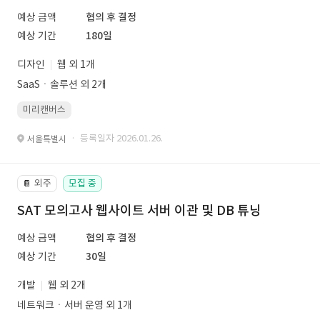
예상 금액
협의 후 결정
예상 기간
180일
디자인
웹 외 1개
SaaSㆍ솔루션 외 2개
미리캔버스
· 등록일자 2026.01.26.
서울특별시
외주
모집 중
📔
SAT 모의고사 웹사이트 서버 이관 및 DB 튜닝
예상 금액
협의 후 결정
예상 기간
30일
개발
웹 외 2개
네트워크ㆍ서버 운영 외 1개