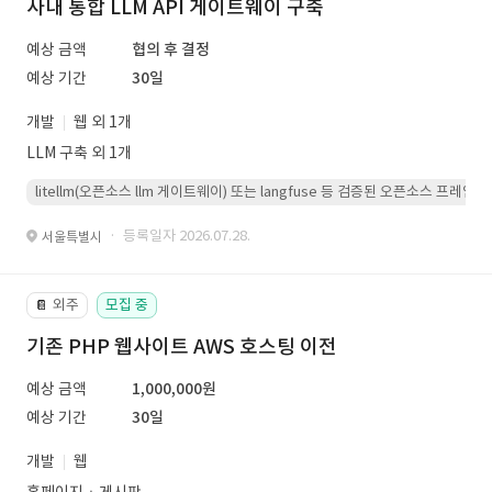
사내 통합 LLM API 게이트웨이 구축
예상 금액
협의 후 결정
예상 기간
30일
개발
웹 외 1개
LLM 구축 외 1개
litellm(오픈소스 llm 게이트웨이) 또는 langfuse 등 검증된 오픈소스 프
· 등록일자 2026.07.28.
서울특별시
외주
모집 중
📔
기존 PHP 웹사이트 AWS 호스팅 이전
예상 금액
1,000,000원
예상 기간
30일
개발
웹