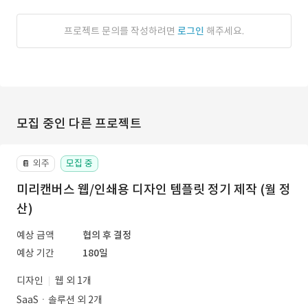
프로젝트 문의를 작성하려면
로그인
해주세요.
모집 중인 다른 프로젝트
외주
모집 중
📔
미리캔버스 웹/인쇄용 디자인 템플릿 정기 제작 (월 정
산)
예상 금액
협의 후 결정
예상 기간
180일
디자인
웹 외 1개
SaaSㆍ솔루션 외 2개