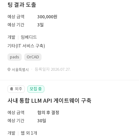
팅 결과 도출
예상 금액
300,000원
예상 기간
3일
개발
임베디드
기타(IT 서비스 구축)
pads
OrCAD
· 등록일자 2026.07.27.
서울특별시
외주
모집 중
📔
사내 통합 LLM API 게이트웨이 구축
예상 금액
협의 후 결정
예상 기간
30일
개발
웹 외 1개