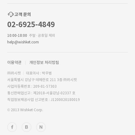
고객 문의
02-6925-4849
10:00-18:00
주말·공휴일 제외
help@wishket.com
이용약관
개인정보 처리방침
㈜위시켓
대표이사 : 박우범
서울특별시 강남구 테헤란로 211 3층 ㈜위시켓
사업자등록번호 : 209-81-57303
통신판매업신고 : 제2018-서울강남-02337 호
직업정보제공사업 신고번호 : J1200020180019
© 2013 Wishket Corp.