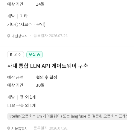
예상 기간
14일
개발
기타
기타(유지보수ㆍ운영)
· 등록일자 2026.07.24.
대전광역시
외주
모집 중
📔
사내 통합 LLM API 게이트웨이 구축
예상 금액
협의 후 결정
예상 기간
30일
개발
웹 외 1개
LLM 구축 외 1개
litellm(오픈소스 llm 게이트웨이) 또는 langfuse 등 검증된 오픈소스 프
· 등록일자 2026.07.28.
서울특별시