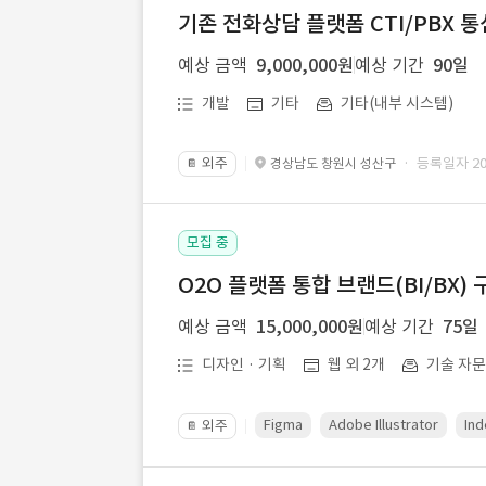
기존 전화상담 플랫폼 CTI/PBX 
예상 금액
9,000,000원
예상 기간
90일
개발
기타
기타(내부 시스템)
외주
· 등록일자 202
경상남도 창원시 성산구
📔
모집 중
O2O 플랫폼 통합 브랜드(BI/BX) 
예상 금액
15,000,000원
예상 기간
75일
디자인 · 기획
웹 외 2개
기술 자
Figma
Adobe Illustrator
Ind
외주
📔