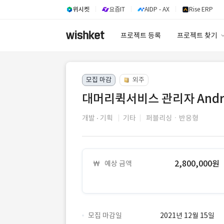
위시켓
요즘IT
AIDP - AX
Rise ERP
프로젝트 등록
프로젝트 찾기
프로젝트 찾기
모집 마감
외주
유사사례 검색 A
대머리퀵서비스 관리자 Andr
개발
기획
기타
퍼블리싱ㆍ반응형
2,800,000원
예상 금액
모집 마감일
2021년 12월 15일