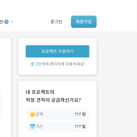
션
로그인
회원가입
유사사례 검색 AI
.
프로젝트 지원하기
‘이런 거’ 만들어본
개발 회사 있어?
로그인
하여 편리하게 이용하세요!
바로가기
내 프로젝트의
적정 견적이 궁금하신가요?
금액
??? 원
기간
??? 일