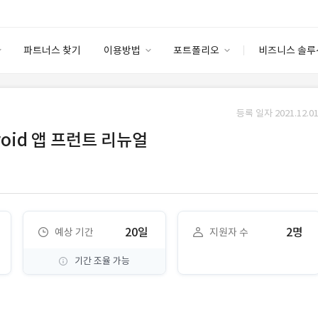
파트너스 찾기
이용방법
포트폴리오
비즈니스 솔루
이용방법
포트폴리오
엔터프라이즈
I
파트너 등급
이용후기
등록 일자 2021.12.01
안심 코드 케어
이용요금
솔루션 마켓
oid 앱 프런트 리뉴얼
고객센터
스토어
20일
2명
예상 기간
지원자 수
기간 조율 가능