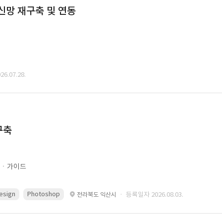
통신망 재구축 및 연동
6.07.28.
구축
문ㆍ가이드
esign
Photoshop
· 등록일자 2026.08.03.
전라북도 익산시