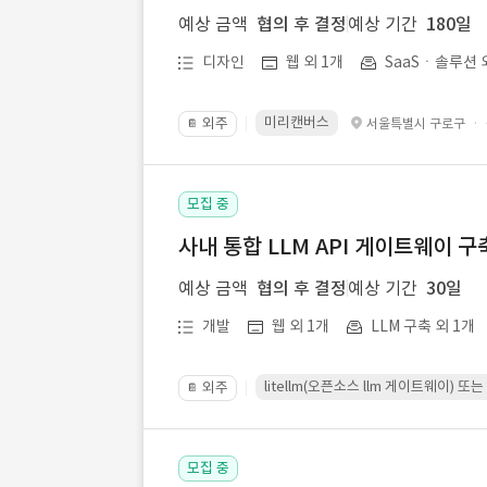
예상 금액
협의 후 결정
예상 기간
180일
디자인
웹 외 1개
SaaSㆍ솔루션 
미리캔버스
외주
·
서울특별시 구로구
📔
모집 중
사내 통합 LLM API 게이트웨이 구
예상 금액
협의 후 결정
예상 기간
30일
개발
웹 외 1개
LLM 구축 외 1개
litellm(오픈소스 llm 게이트웨이)
외주
📔
모집 중