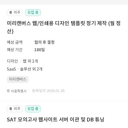
외주
모집 중
📔
미리캔버스 웹/인쇄용 디자인 템플릿 정기 제작 (월 정
산)
예상 금액
협의 후 결정
예상 기간
180일
디자인
웹 외 1개
SaaSㆍ솔루션 외 2개
미리캔버스
· 등록일자 2026.01.26.
서울특별시
외주
모집 중
📔
SAT 모의고사 웹사이트 서버 이관 및 DB 튜닝