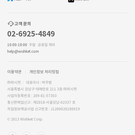
고객 문의
02-6925-4849
10:00-18:00
주말·공휴일 제외
help@wishket.com
이용약관
개인정보 처리방침
㈜위시켓
대표이사 : 박우범
서울특별시 강남구 테헤란로 211 3층 ㈜위시켓
사업자등록번호 : 209-81-57303
통신판매업신고 : 제2018-서울강남-02337 호
직업정보제공사업 신고번호 : J1200020180019
© 2013 Wishket Corp.