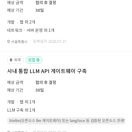
예상 금액
협의 후 결정
예상 기간
30일
개발
웹 외 2개
네트워크ㆍ서버 운영 외 1개
· 등록일자 2026.07.27.
서울특별시
외주
모집 중
📔
사내 통합 LLM API 게이트웨이 구축
예상 금액
협의 후 결정
예상 기간
30일
개발
웹 외 1개
LLM 구축 외 1개
litellm(오픈소스 llm 게이트웨이) 또는 langfuse 등 검증된 오픈소스 프