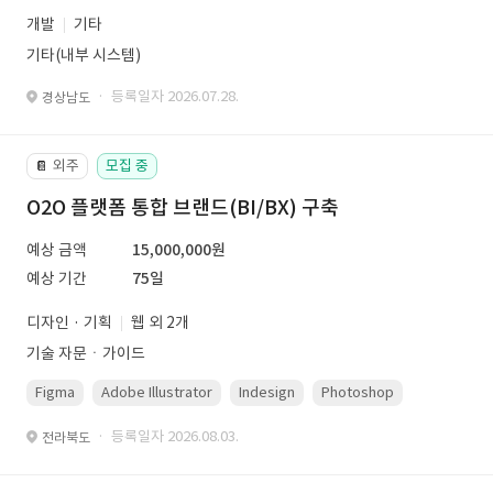
개발
기타
기타(내부 시스템)
· 등록일자 2026.07.28.
경상남도
외주
모집 중
📔
O2O 플랫폼 통합 브랜드(BI/BX) 구축
예상 금액
15,000,000원
예상 기간
75일
디자인 · 기획
웹 외 2개
기술 자문ㆍ가이드
Figma
Adobe Illustrator
Indesign
Photoshop
· 등록일자 2026.08.03.
전라북도