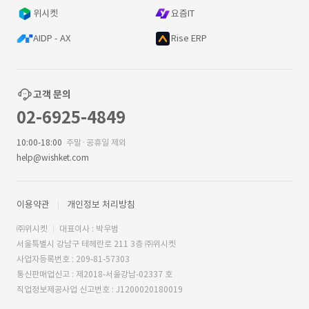
위시켓
요즘IT
AIDP - AX
Rise ERP
고객 문의
02-6925-4849
10:00-18:00
주말·공휴일 제외
help@wishket.com
이용약관
개인정보 처리방침
㈜위시켓
대표이사 : 박우범
서울특별시 강남구 테헤란로 211 3층 ㈜위시켓
사업자등록번호 : 209-81-57303
통신판매업신고 : 제2018-서울강남-02337 호
직업정보제공사업 신고번호 : J1200020180019