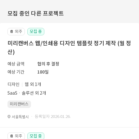
모집 중인 다른 프로젝트
외주
모집 중
📔
미리캔버스 웹/인쇄용 디자인 템플릿 정기 제작 (월 정
산)
예상 금액
협의 후 결정
예상 기간
180일
디자인
웹 외 1개
SaaSㆍ솔루션 외 2개
미리캔버스
· 등록일자 2026.01.26.
서울특별시
외주
모집 중
📔