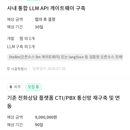
사내 통합 LLM API 게이트웨이 구축
예상 금액
협의 후 결정
예상 기간
30일
개발
웹 외 1개
LLM 구축 외 1개
litellm(오픈소스 llm 게이트웨이) 또는 langfuse 등 검증된 오픈소스 프
· 등록일자 2026.07.28.
서울특별시
외주
모집 중
📔
기존 전화상담 플랫폼 CTI/PBX 통신망 재구축 및 연
동
예상 금액
9,000,000원
예상 기간
90일