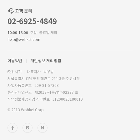
고객 문의
02-6925-4849
10:00-18:00
주말·공휴일 제외
help@wishket.com
이용약관
개인정보 처리방침
㈜위시켓
대표이사 : 박우범
서울특별시 강남구 테헤란로 211 3층 ㈜위시켓
사업자등록번호 : 209-81-57303
통신판매업신고 : 제2018-서울강남-02337 호
직업정보제공사업 신고번호 : J1200020180019
© 2013 Wishket Corp.