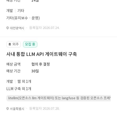
예상 기간
14일
개발
기타
기타(유지보수ㆍ운영)
· 등록일자 2026.07.24.
대전광역시
외주
모집 중
📔
사내 통합 LLM API 게이트웨이 구축
예상 금액
협의 후 결정
예상 기간
30일
개발
웹 외 1개
LLM 구축 외 1개
litellm(오픈소스 llm 게이트웨이) 또는 langfuse 등 검증된 오픈소스 프
· 등록일자 2026.07.28.
서울특별시