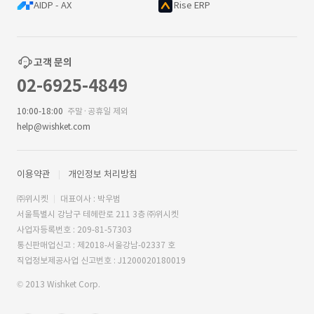
AIDP - AX
Rise ERP
고객 문의
02-6925-4849
10:00-18:00
주말·공휴일 제외
help@wishket.com
이용약관
개인정보 처리방침
㈜위시켓
대표이사 : 박우범
서울특별시 강남구 테헤란로 211 3층 ㈜위시켓
사업자등록번호 : 209-81-57303
통신판매업신고 : 제2018-서울강남-02337 호
직업정보제공사업 신고번호 : J1200020180019
© 2013 Wishket Corp.