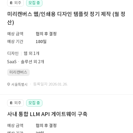
외주
모집 중
📔
미리캔버스 웹/인쇄용 디자인 템플릿 정기 제작 (월 정
산)
예상 금액
협의 후 결정
예상 기간
180일
디자인
웹 외 1개
SaaSㆍ솔루션 외 2개
미리캔버스
· 등록일자 2026.01.26.
서울특별시
외주
모집 중
📔
사내 통합 LLM API 게이트웨이 구축
예상 금액
협의 후 결정