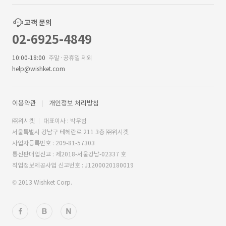
고객 문의
02-6925-4849
10:00-18:00
주말·공휴일 제외
help@wishket.com
이용약관
개인정보 처리방침
㈜위시켓
대표이사 : 박우범
서울특별시 강남구 테헤란로 211 3층 ㈜위시켓
사업자등록번호 : 209-81-57303
통신판매업신고 : 제2018-서울강남-02337 호
직업정보제공사업 신고번호 : J1200020180019
© 2013 Wishket Corp.