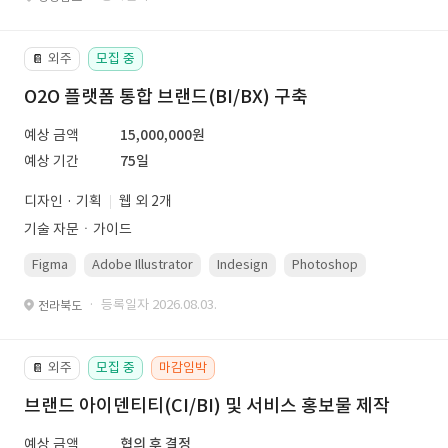
외주
모집 중
📔
O2O 플랫폼 통합 브랜드(BI/BX) 구축
예상 금액
15,000,000원
예상 기간
75일
디자인 · 기획
웹 외 2개
기술 자문ㆍ가이드
Figma
Adobe Illustrator
Indesign
Photoshop
· 등록일자 2026.08.03.
전라북도
외주
모집 중
마감임박
📔
브랜드 아이덴티티(CI/BI) 및 서비스 홍보물 제작
예상 금액
협의 후 결정