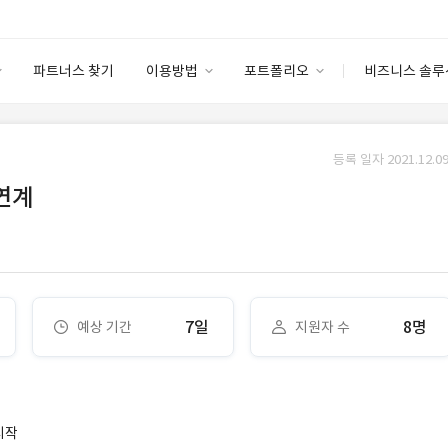
파트너스 찾기
이용방법
포트폴리오
비즈니스 솔루
이용방법
포트폴리오
엔터프라이즈
I
파트너 등급
이용후기
등록 일자 2021.12.09
안심 코드 케어
이용요금
솔루션 마켓
 연계
고객센터
스토어
7일
8명
예상 기간
지원자 수
시작