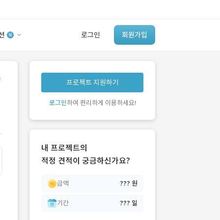
션
로그인
회원가입
유사사례 검색 AI
.
프로젝트 지원하기
‘이런 거’ 만들어본
개발 회사 있어?
로그인
하여 편리하게 이용하세요!
바로가기
내 프로젝트의
적정 견적이 궁금하신가요?
금액
??? 원
기간
??? 일