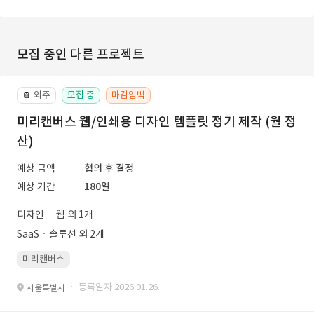
모집 중인 다른 프로젝트
외주
모집 중
마감임박
📔
미리캔버스 웹/인쇄용 디자인 템플릿 정기 제작 (월 정
산)
예상 금액
협의 후 결정
예상 기간
180일
디자인
웹 외 1개
SaaSㆍ솔루션 외 2개
미리캔버스
· 등록일자 2026.01.26.
서울특별시