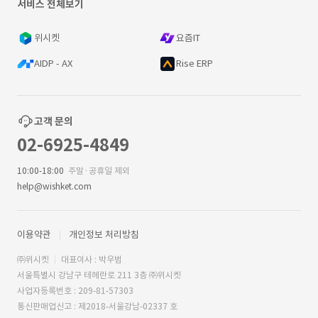
서비스 전체보기
위시켓
요즘IT
AIDP - AX
Rise ERP
고객 문의
02-6925-4849
10:00-18:00
주말·공휴일 제외
help@wishket.com
이용약관
개인정보 처리방침
㈜위시켓
대표이사 : 박우범
서울특별시 강남구 테헤란로 211 3층 ㈜위시켓
사업자등록번호 : 209-81-57303
통신판매업신고 : 제2018-서울강남-02337 호