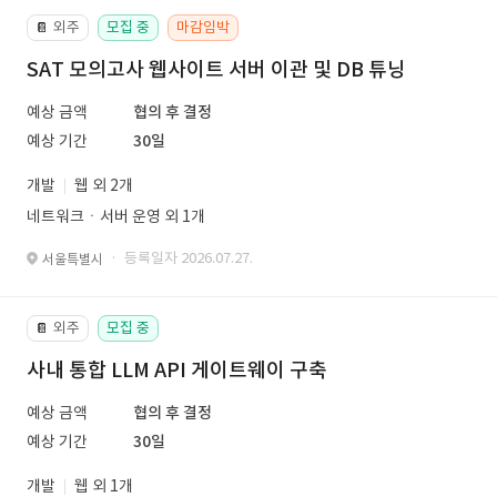
외주
모집 중
마감임박
📔
SAT 모의고사 웹사이트 서버 이관 및 DB 튜닝
예상 금액
협의 후 결정
예상 기간
30일
개발
웹 외 2개
네트워크ㆍ서버 운영 외 1개
· 등록일자 2026.07.27.
서울특별시
외주
모집 중
📔
사내 통합 LLM API 게이트웨이 구축
예상 금액
협의 후 결정
예상 기간
30일
개발
웹 외 1개