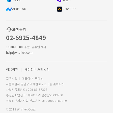
AIDP - AX
Rise ERP
고객 문의
02-6925-4849
10:00-18:00
주말·공휴일 제외
help@wishket.com
이용약관
개인정보 처리방침
㈜위시켓
대표이사 : 박우범
서울특별시 강남구 테헤란로 211 3층 ㈜위시켓
사업자등록번호 : 209-81-57303
통신판매업신고 : 제2018-서울강남-02337 호
직업정보제공사업 신고번호 : J1200020180019
© 2013 Wishket Corp.