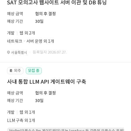
SAT 모의고사 웹사이트 서버 이관 및 DB 튜닝
예상 금액
협의 후 결정
예상 기간
30일
개발
웹 외 2개
네트워크ㆍ서버 운영 외 1개
· 등록일자 2026.07.27.
서울특별시
외주
모집 중
📔
사내 통합 LLM API 게이트웨이 구축
예상 금액
협의 후 결정
예상 기간
30일
개발
웹 외 1개
LLM 구축 외 1개
litellm(오픈소스 llm 게이트웨이) 또는 langfuse 등 검증된 오픈소스 프