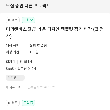
모집 중인 다른 프로젝트
외주
모집 중
📔
미리캔버스 웹/인쇄용 디자인 템플릿 정기 제작 (월 정
산)
예상 금액
협의 후 결정
예상 기간
180일
디자인
웹 외 1개
SaaSㆍ솔루션 외 2개
미리캔버스
· 등록일자 2026.01.26.
서울특별시
외주
모집 중
📔