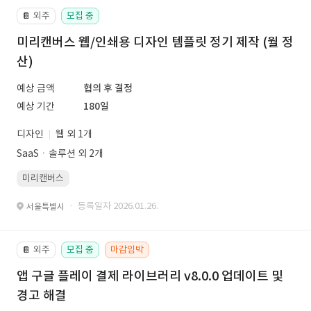
외주
모집 중
📔
미리캔버스 웹/인쇄용 디자인 템플릿 정기 제작 (월 정
산)
예상 금액
협의 후 결정
예상 기간
180일
디자인
웹 외 1개
SaaSㆍ솔루션 외 2개
미리캔버스
· 등록일자 2026.01.26.
서울특별시
외주
모집 중
마감임박
📔
앱 구글 플레이 결제 라이브러리 v8.0.0 업데이트 및
경고 해결