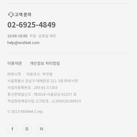
고객 문의
02-6925-4849
10:00-18:00
주말·공휴일 제외
help@wishket.com
이용약관
개인정보 처리방침
㈜위시켓
대표이사 : 박우범
서울특별시 강남구 테헤란로 211 3층 ㈜위시켓
사업자등록번호 : 209-81-57303
통신판매업신고 : 제2018-서울강남-02337 호
직업정보제공사업 신고번호 : J1200020180019
© 2013 Wishket Corp.