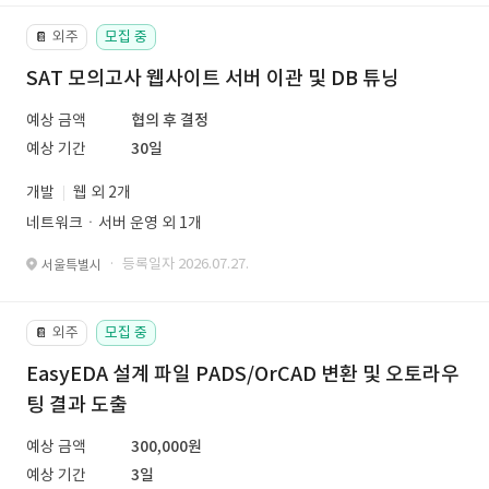
외주
모집 중
📔
SAT 모의고사 웹사이트 서버 이관 및 DB 튜닝
예상 금액
협의 후 결정
예상 기간
30일
개발
웹 외 2개
네트워크ㆍ서버 운영 외 1개
· 등록일자 2026.07.27.
서울특별시
외주
모집 중
📔
EasyEDA 설계 파일 PADS/OrCAD 변환 및 오토라우
팅 결과 도출
예상 금액
300,000원
예상 기간
3일