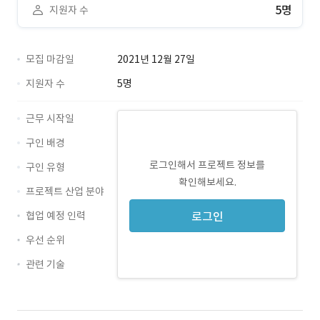
5명
지원자 수
모집 마감일
2021년 12월 27일
지원자 수
5명
근무 시작일
구인 배경
로그인해서 프로젝트 정보를
구인 유형
확인해보세요.
프로젝트 산업 분야
협업 예정 인력
로그인
우선 순위
관련 기술
Java · 경력 무관
Spring · 경력 무관