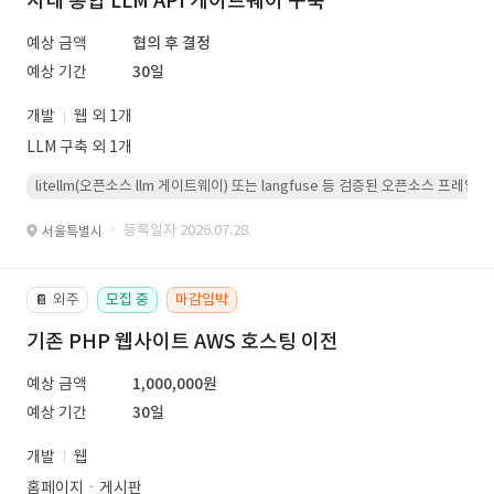
사내 통합 LLM API 게이트웨이 구축
예상 금액
협의 후 결정
예상 기간
30일
개발
웹 외 1개
LLM 구축 외 1개
litellm(오픈소스 llm 게이트웨이) 또는 langfuse 등 검증된 오픈소스 프
· 등록일자 2026.07.28.
서울특별시
외주
모집 중
마감임박
📔
기존 PHP 웹사이트 AWS 호스팅 이전
예상 금액
1,000,000원
예상 기간
30일
개발
웹
홈페이지ㆍ게시판