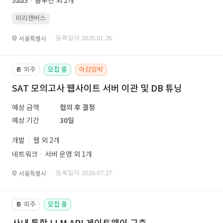
SaaSㆍ솔루션 외 2개
미리캔버스
· 등록일자 2026.01.26.
서울특별시
외주
모집 중
마감임박
📔
SAT 모의고사 웹사이트 서버 이관 및 DB 튜닝
예상 금액
협의 후 결정
예상 기간
30일
개발
웹 외 2개
네트워크ㆍ서버 운영 외 1개
· 등록일자 2026.07.27.
서울특별시
외주
모집 중
📔