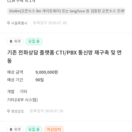
LLM 구축 외 1개
litellm(오픈소스 llm 게이트웨이) 또는 langfuse 등 검증된 오픈소스 프
· 등록일자 2026.07.28.
서울특별시
외주
모집 중
📔
기존 전화상담 플랫폼 CTI/PBX 통신망 재구축 및 연
동
예상 금액
9,000,000원
예상 기간
90일
개발
기타
기타(내부 시스템)
· 등록일자 2026.07.28.
경상남도
외주
모집 중
마감임박
📔