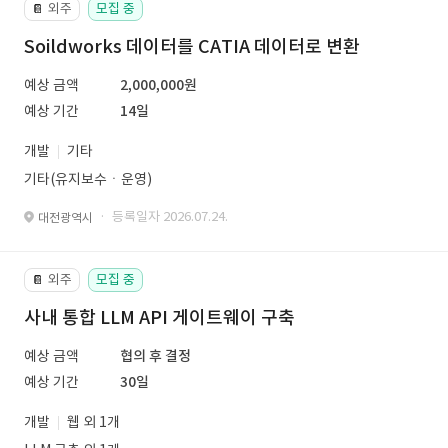
외주
모집 중
📔
Soildworks 데이터를 CATIA 데이터로 변환
예상 금액
2,000,000원
예상 기간
14일
개발
기타
기타(유지보수ㆍ운영)
· 등록일자 2026.07.24.
대전광역시
외주
모집 중
📔
사내 통합 LLM API 게이트웨이 구축
예상 금액
협의 후 결정
예상 기간
30일
개발
웹 외 1개