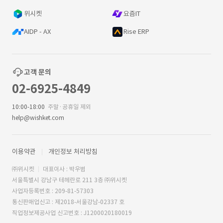
위시켓
요즘IT
AIDP - AX
Rise ERP
고객 문의
02-6925-4849
10:00-18:00
주말·공휴일 제외
help@wishket.com
이용약관
개인정보 처리방침
㈜위시켓
대표이사 : 박우범
서울특별시 강남구 테헤란로 211 3층 ㈜위시켓
사업자등록번호 : 209-81-57303
통신판매업신고 : 제2018-서울강남-02337 호
직업정보제공사업 신고번호 : J1200020180019