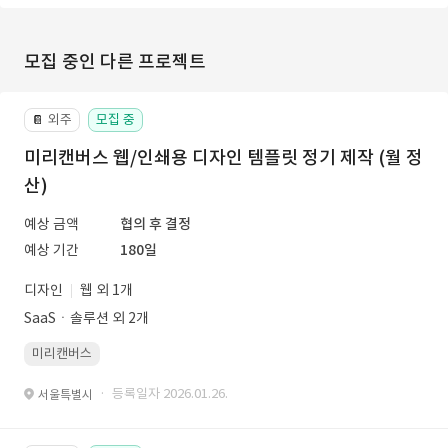
모집 중인 다른 프로젝트
외주
모집 중
📔
미리캔버스 웹/인쇄용 디자인 템플릿 정기 제작 (월 정
산)
예상 금액
협의 후 결정
예상 기간
180일
디자인
웹 외 1개
SaaSㆍ솔루션 외 2개
미리캔버스
· 등록일자 2026.01.26.
서울특별시