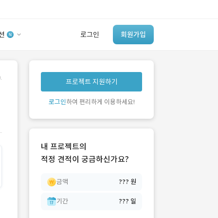
션
로그인
회원가입
유사사례 검색 AI
.
프로젝트 지원하기
‘이런 거’ 만들어본
개발 회사 있어?
로그인
하여 편리하게 이용하세요!
바로가기
내 프로젝트의
적정 견적이 궁금하신가요?
금액
??? 원
기간
??? 일