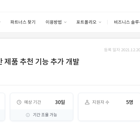
파트너스 찾기
이용방법
포트폴리오
비즈니스 솔루
이용방법
포트폴리오
엔터프라이즈
I
파트너 등급
이용후기
등록 일자 2021.12.20
안심 코드 케어
이용요금
솔루션 마켓
반 제품 추천 기능 추가 개발
고객센터
스토어
30일
5명
예상 기간
지원자 수
기간 조율 가능