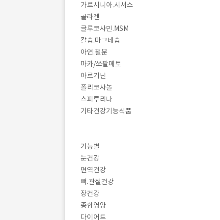
가르시니아.시서스
콜라겐
글루코사민.MSM
칼슘.마그네슘
아연.철분
마카/쏘팔메토
아르기닌
폴리코사놀
스피루리나
기타건강기능식품
기능별
눈건강
면역건강
뼈.관절건강
장건강
종합영양
다이어트