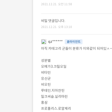
2021.12.21. 오전 11:58
비밀 댓글입니다.
2021.12.21. 오후 13:10
qz******
클라이언트
아직 카테고리 군들이 분류가 이와같이 되어있ㅅ
성분별
오메가3.크릴오일
비타민
유산균
비오틴
루테인.지아잔틴
밀크씨슬.실리마린
홍삼
프로폴리스.로얄제리