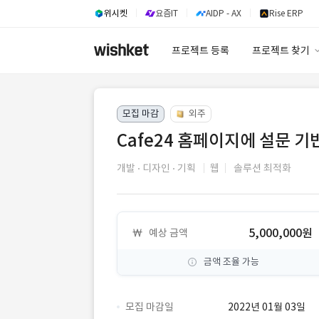
위시켓
요즘IT
AIDP - AX
Rise ERP
프로젝트 등록
프로젝트 찾기
프로젝트 찾기
모집 마감
외주
유사사례 검색 A
Cafe24 홈페이지에 설문 기
개발
디자인
기획
웹
솔루션 최적화
5,000,000원
예상 금액
금액 조율 가능
모집 마감일
2022년 01월 03일