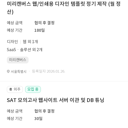
미리캔버스 웹/인쇄용 디자인 템플릿 정기 제작 (월 정
산)
예상 금액
협의 후 결정
예상 기간
180일
디자인
웹 외 1개
SaaSㆍ솔루션 외 2개
미리캔버스
· 등록일자 2026.01.26.
서울특별시
외주
모집 중
📔
SAT 모의고사 웹사이트 서버 이관 및 DB 튜닝
예상 금액
협의 후 결정
예상 기간
30일