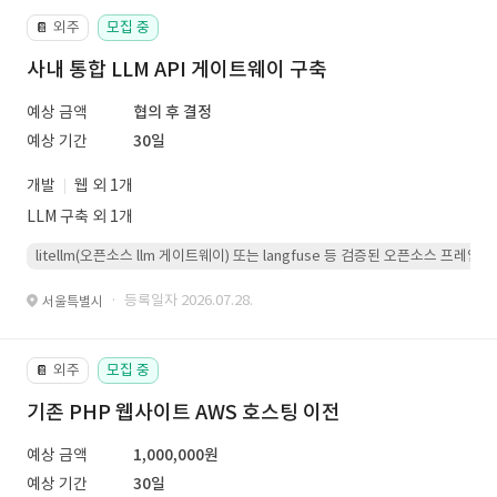
외주
모집 중
📔
사내 통합 LLM API 게이트웨이 구축
예상 금액
협의 후 결정
예상 기간
30일
개발
웹 외 1개
LLM 구축 외 1개
litellm(오픈소스 llm 게이트웨이) 또는 langfuse 등 검증된 오픈소스 프
· 등록일자 2026.07.28.
서울특별시
외주
모집 중
📔
기존 PHP 웹사이트 AWS 호스팅 이전
예상 금액
1,000,000원
예상 기간
30일