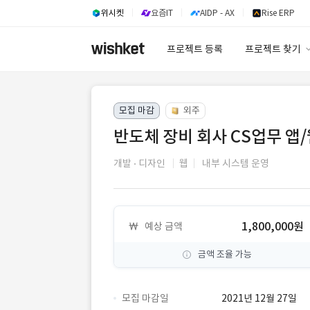
위시켓
요즘IT
AIDP - AX
Rise ERP
프로젝트 등록
프로젝트 찾기
프로젝트 찾기
모집 마감
외주
유사사례 검색 A
반도체 장비 회사 CS업무 앱
개발
디자인
웹
내부 시스템 운영
1,800,000원
예상 금액
금액 조율 가능
모집 마감일
2021년 12월 27일