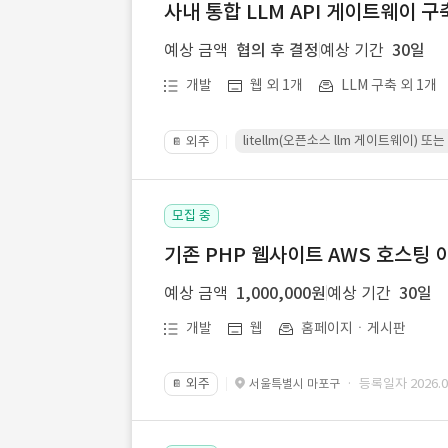
사내 통합 LLM API 게이트웨이 구
예상 금액
협의 후 결정
예상 기간
30일
개발
웹 외 1개
LLM 구축 외 1개
litellm(오픈소스 llm 게이트웨이)
외주
📔
모집 중
기존 PHP 웹사이트 AWS 호스팅 
예상 금액
1,000,000원
예상 기간
30일
개발
웹
홈페이지ㆍ게시판
외주
· 등록일자 2026.07
서울특별시 마포구
📔