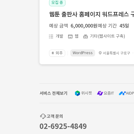
모집 중
웹툰 출판사 홈페이지 워드프레스 구
예상 금액
6,000,000원
예상 기간
45일
개발
웹
기타(웹사이트 구축)
WordPress
외주
서울특별시 구로구
📔
서비스 전체보기
위시켓
요즘IT
AIDP
고객 문의
02-6925-4849