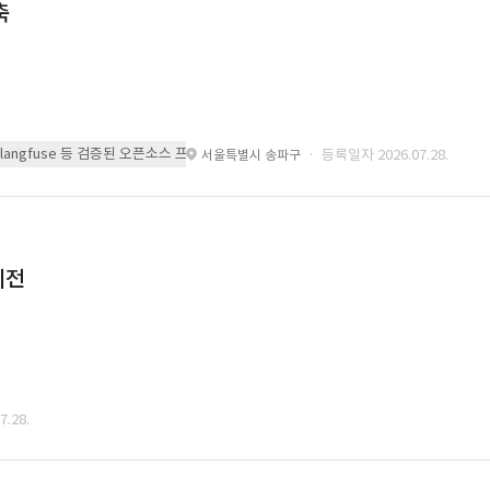
축
 또는 langfuse 등 검증된 오픈소스 프레임워크를 기반으로 시스템을 구축
· 등록일자 2026.07.28.
서울특별시 송파구
이전
.28.