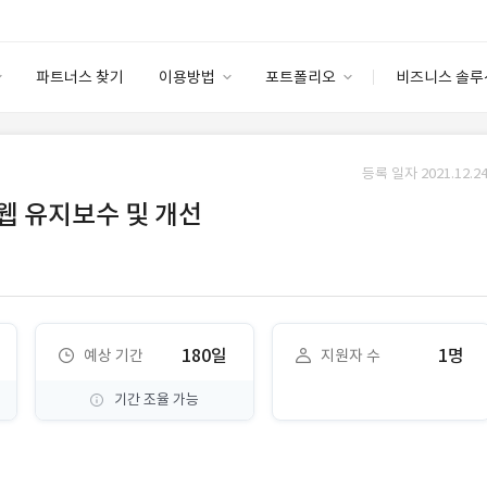
파트너스 찾기
이용방법
포트폴리오
비즈니스 솔루
이용방법
포트폴리오
엔터프라이즈
I
파트너 등급
이용후기
등록 일자 2021.12.24
안심 코드 케어
이용요금
솔루션 마켓
/웹 유지보수 및 개선
고객센터
스토어
180일
1명
예상 기간
지원자 수
기간 조율 가능