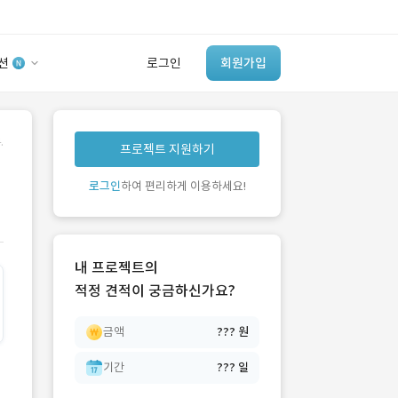
션
로그인
회원가입
유사사례 검색 AI
.
프로젝트 지원하기
‘이런 거’ 만들어본
개발 회사 있어?
로그인
하여 편리하게 이용하세요!
바로가기
내 프로젝트의
적정 견적이 궁금하신가요?
금액
??? 원
기간
??? 일