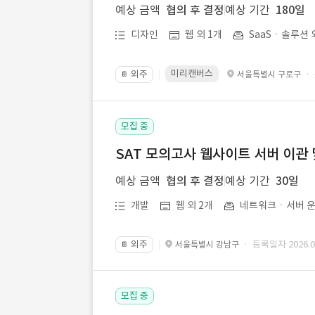
예상 금액
협의 후 결정
예상 기간
180일
디자인
웹 외 1개
SaaSㆍ솔루션 
미리캔버스
외주
·
서울특별시 구로구
📔
모집 중
SAT 모의고사 웹사이트 서버 이관 
예상 금액
협의 후 결정
예상 기간
30일
개발
웹 외 2개
네트워크ㆍ서버 운
외주
· 등록일자 2026.07
서울특별시 강남구
📔
모집 중