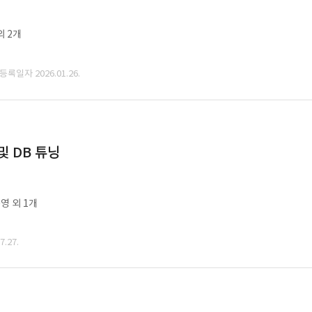
외 2개
 등록일자 2026.01.26.
및 DB 튜닝
영 외 1개
.27.