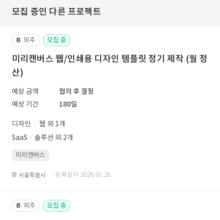
모집 중인 다른 프로젝트
외주
모집 중
📔
미리캔버스 웹/인쇄용 디자인 템플릿 정기 제작 (월 정
산)
예상 금액
협의 후 결정
예상 기간
180일
디자인
웹 외 1개
SaaSㆍ솔루션 외 2개
미리캔버스
· 등록일자 2026.01.26.
서울특별시
외주
모집 중
📔