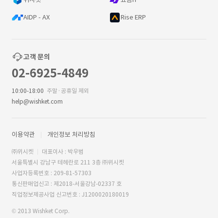
AIDP - AX
Rise ERP
고객 문의
02-6925-4849
10:00-18:00
주말·공휴일 제외
help@wishket.com
이용약관
개인정보 처리방침
㈜위시켓
대표이사 : 박우범
서울특별시 강남구 테헤란로 211 3층 ㈜위시켓
사업자등록번호 : 209-81-57303
통신판매업신고 : 제2018-서울강남-02337 호
직업정보제공사업 신고번호 : J1200020180019
© 2013 Wishket Corp.