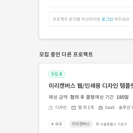
프로젝트 문의를 작성하려면
로그인
해주세요.
모집 중인 다른 프로젝트
모집 중
미리캔버스 웹/인쇄용 디자인 템플릿 
예상 금액
협의 후 결정
예상 기간
180일
디자인
웹 외 1개
SaaSㆍ솔루션 
미리캔버스
외주
·
서울특별시 구로구
📔