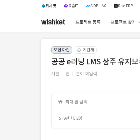
위시켓
요즘IT
AIDP - AX
Rise ERP
프로젝트 등록
프로젝트 찾기
프로젝트 찾기
모집 마감
기간제
유사사례 검색 A
공공 e러닝 LMS 상주 유지
개발
웹
분야 미입력
최대 월 금액
5~9년 차, 2명