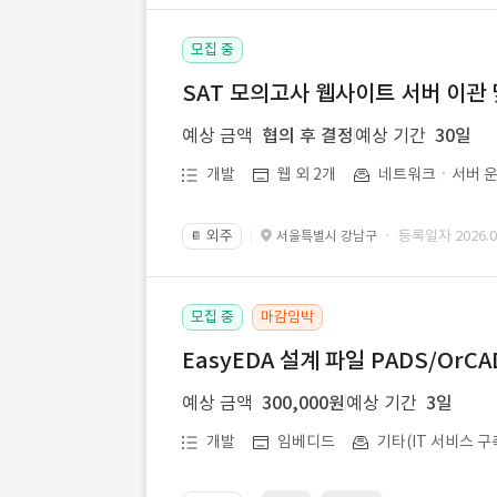
모집 중
SAT 모의고사 웹사이트 서버 이관 
예상 금액
협의 후 결정
예상 기간
30일
개발
웹 외 2개
네트워크ㆍ서버 운
외주
· 등록일자 2026.07
서울특별시 강남구
📔
모집 중
마감임박
EasyEDA 설계 파일 PADS/Or
예상 금액
300,000원
예상 기간
3일
개발
임베디드
기타(IT 서비스 구