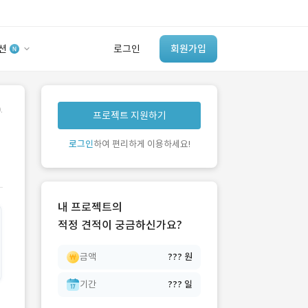
션
로그인
회원가입
유사사례 검색 AI
.
프로젝트 지원하기
‘이런 거’ 만들어본
개발 회사 있어?
로그인
하여 편리하게 이용하세요!
바로가기
내 프로젝트의
적정 견적이 궁금하신가요?
금액
??? 원
기간
??? 일