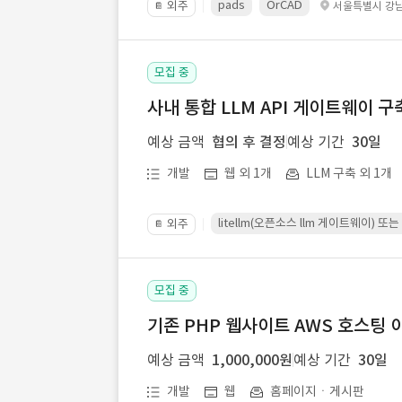
pads
OrCAD
외주
서울특별시 강
📔
모집 중
사내 통합 LLM API 게이트웨이 구
예상 금액
협의 후 결정
예상 기간
30일
개발
웹 외 1개
LLM 구축 외 1개
litellm(오픈소스 llm 게이트웨이)
외주
📔
모집 중
기존 PHP 웹사이트 AWS 호스팅 
예상 금액
1,000,000원
예상 기간
30일
개발
웹
홈페이지ㆍ게시판