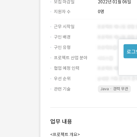
모집 마감일
2022년 01월 06일
지원자 수
0명
근무 시작일
구인 배경
구인 유형
로그
프로젝트 산업 분야
협업 예정 인력
우선 순위
관련 기술
Java · 경력 무관
업무 내용
<프로젝트 개요>