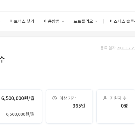
파트너스 찾기
이용방법
포트폴리오
비즈니스 솔루
이용방법
포트폴리오
엔터프라이즈
I
파트너 등급
이용후기
등록 일자 2021.12.29
안심 코드 케어
이용요금
솔루션 마켓
보수
고객센터
스토어
6,500,000원/월
예상 기간
지원자 수
365일
0명
6,500,000원/월