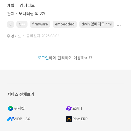
개발
임베디드
관제ㆍ모니터링 외 2개
C
C++
firmware
embedded
dwin 임베디드 hmi
uart
· 등록일자 2026.08.04.
경기도
로그인
하여 편리하게 이용하세요!
서비스 전체보기
위시켓
요즘IT
AIDP - AX
Rise ERP