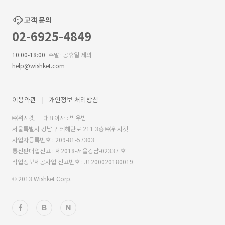
고객 문의
02-6925-4849
10:00-18:00
주말·공휴일 제외
help@wishket.com
이용약관
개인정보 처리방침
㈜위시켓
대표이사 : 박우범
서울특별시 강남구 테헤란로 211 3층 ㈜위시켓
사업자등록번호 : 209-81-57303
통신판매업신고 : 제2018-서울강남-02337 호
직업정보제공사업 신고번호 : J1200020180019
© 2013 Wishket Corp.