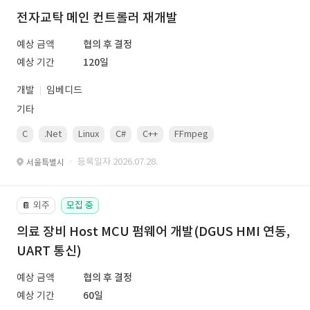
전자교탁 메인 컨트롤러 재개발
예상 금액
협의 후 결정
예상 기간
120일
개발
임베디드
기타
C
.Net
Linux
C#
C++
FFmpeg
VisualStudio
OrC
· 등록일자 2026.07.28.
서울특별시
외주
모집 중
📔
의료 장비 Host MCU 펌웨어 개발(DGUS HMI 연동,
UART 통신)
예상 금액
협의 후 결정
예상 기간
60일