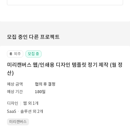
모집 중인 다른 프로젝트
외주
모집 중
📔
미리캔버스 웹/인쇄용 디자인 템플릿 정기 제작 (월 정
산)
예상 금액
협의 후 결정
예상 기간
180일
디자인
웹 외 1개
SaaSㆍ솔루션 외 2개
미리캔버스