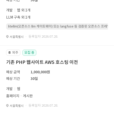
예상 기간
30일
개발
웹 외 1개
LLM 구축 외 1개
litellm(오픈소스 llm 게이트웨이) 또는 langfuse 등 검증된 오픈소스 프
· 등록일자 2026.07.28.
서울특별시
외주
모집 중
📔
기존 PHP 웹사이트 AWS 호스팅 이전
예상 금액
1,000,000원
예상 기간
30일
개발
웹
홈페이지ㆍ게시판
· 등록일자 2026.07.28.
서울특별시