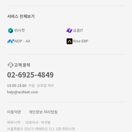
서비스 전체보기
위시켓
요즘IT
AIDP - AX
Rise ERP
고객 문의
02-6925-4849
10:00-18:00
주말·공휴일 제외
help@wishket.com
이용약관
개인정보 처리방침
㈜위시켓
대표이사 : 박우범
서울특별시 강남구 테헤란로 211 3층 ㈜위시켓