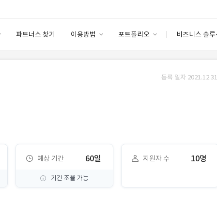
파트너스 찾기
이용방법
포트폴리오
비즈니스 솔루
이용방법
포트폴리오
엔터프라이즈
I
파트너 등급
이용후기
등록 일자 2021.12.31
안심 코드 케어
이용요금
솔루션 마켓
고객센터
스토어
60일
10명
예상 기간
지원자 수
기간 조율 가능