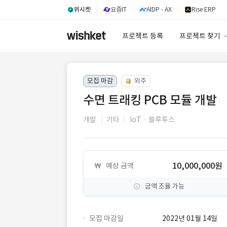
위시켓
요즘IT
AIDP - AX
Rise ERP
프로젝트 등록
프로젝트 찾기
프로젝트 찾기
모집 마감
외주
유사사례 검색 A
수면 트래킹 PCB 모듈 개발
개발
기타
IoTㆍ블루투스
10,000,000원
예상 금액
금액 조율 가능
모집 마감일
2022년 01월 14일