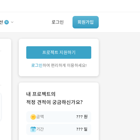
션
로그인
회원가입
유사사례 검색 AI
.
프로젝트 지원하기
‘이런 거’ 만들어본
개발 회사 있어?
로그인
하여 편리하게 이용하세요!
바로가기
내 프로젝트의
적정 견적이 궁금하신가요?
금액
??? 원
기간
??? 일