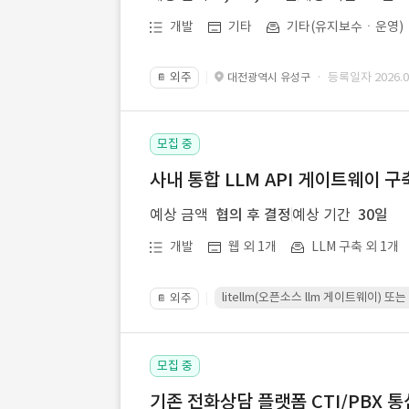
개발
기타
기타(유지보수ㆍ운영)
외주
· 등록일자 2026.07
대전광역시 유성구
📔
모집 중
사내 통합 LLM API 게이트웨이 구
예상 금액
협의 후 결정
예상 기간
30일
개발
웹 외 1개
LLM 구축 외 1개
litellm(오픈소스 llm 게이트웨이)
외주
📔
모집 중
기존 전화상담 플랫폼 CTI/PBX 