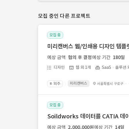
모집 중인 다른 프로젝트
모집 중
미리캔버스 웹/인쇄용 디자인 템플릿 
예상 금액
협의 후 결정
예상 기간
180일
디자인
웹 외 1개
SaaSㆍ솔루션 
미리캔버스
외주
·
서울특별시 구로구
📔
모집 중
Soildworks 데이터를 CATIA 
예상 금액
2,000,000원
예상 기간
14일