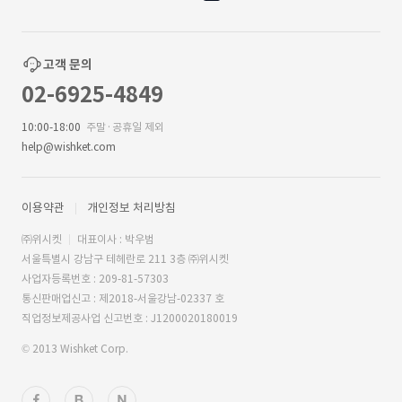
고객 문의
02-6925-4849
10:00-18:00
주말·공휴일 제외
help@wishket.com
이용약관
개인정보 처리방침
㈜위시켓
대표이사 : 박우범
서울특별시 강남구 테헤란로 211 3층 ㈜위시켓
사업자등록번호 : 209-81-57303
통신판매업신고 : 제2018-서울강남-02337 호
직업정보제공사업 신고번호 : J1200020180019
© 2013 Wishket Corp.