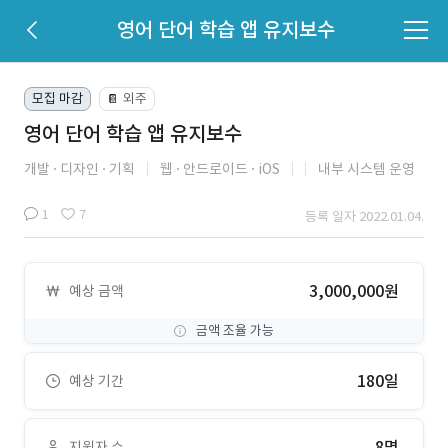
영어 단어 학습 앱 유지보수
모집 마감
외주
📔
영어 단어 학습 앱 유지보수
개발
디자인
기획
웹
안드로이드
iOS
내부 시스템 운영
1
7
등록 일자 2022.01.04.
3,000,000원
예상 금액
금액 조율 가능
180일
예상 기간
8명
지원자 수