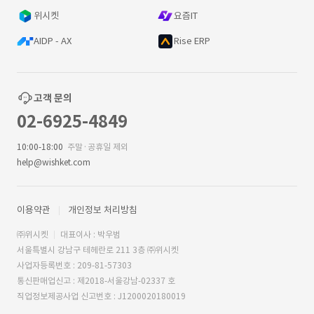
위시켓
요즘IT
AIDP - AX
Rise ERP
고객 문의
02-6925-4849
10:00-18:00
주말·공휴일 제외
help@wishket.com
이용약관
개인정보 처리방침
㈜위시켓
대표이사 : 박우범
서울특별시 강남구 테헤란로 211 3층 ㈜위시켓
사업자등록번호 : 209-81-57303
통신판매업신고 : 제2018-서울강남-02337 호
직업정보제공사업 신고번호 : J1200020180019