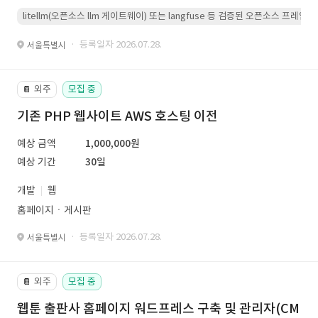
litellm(오픈소스 llm 게이트웨이) 또는 langfuse 등 검증된 오픈소스 프
· 등록일자 2026.07.28.
서울특별시
외주
모집 중
📔
기존 PHP 웹사이트 AWS 호스팅 이전
예상 금액
1,000,000원
예상 기간
30일
개발
웹
홈페이지ㆍ게시판
· 등록일자 2026.07.28.
서울특별시
외주
모집 중
📔
웹툰 출판사 홈페이지 워드프레스 구축 및 관리자(CM