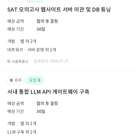
SAT 모의고사 웹사이트 서버 이관 및 DB 튜닝
예상 금액
협의 후 결정
예상 기간
30일
개발
웹 외 2개
네트워크ㆍ서버 운영 외 1개
· 등록일자 2026.07.27.
서울특별시
외주
모집 중
📔
사내 통합 LLM API 게이트웨이 구축
예상 금액
협의 후 결정
예상 기간
30일
개발
웹 외 1개
LLM 구축 외 1개