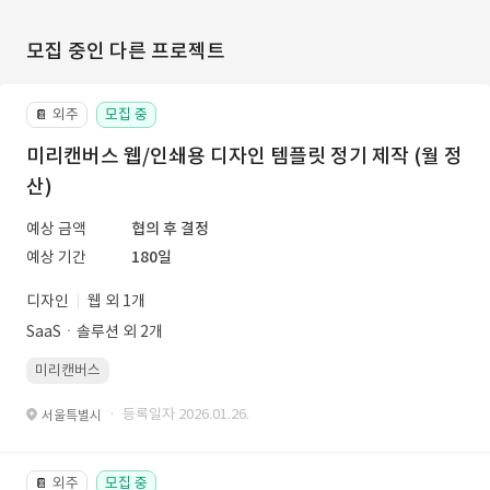
모집 중인 다른 프로젝트
외주
모집 중
📔
미리캔버스 웹/인쇄용 디자인 템플릿 정기 제작 (월 정
산)
예상 금액
협의 후 결정
예상 기간
180일
디자인
웹 외 1개
SaaSㆍ솔루션 외 2개
미리캔버스
· 등록일자 2026.01.26.
서울특별시
외주
모집 중
📔