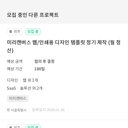
모집 중인 다른 프로젝트
외주
모집 중
📔
미리캔버스 웹/인쇄용 디자인 템플릿 정기 제작 (월 정
산)
예상 금액
협의 후 결정
예상 기간
180일
디자인
웹 외 1개
SaaSㆍ솔루션 외 2개
미리캔버스
· 등록일자 2026.01.26.
서울특별시
외주
모집 중
📔