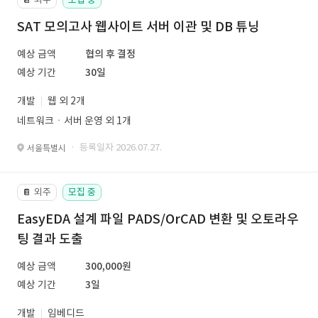
SAT 모의고사 웹사이트 서버 이관 및 DB 튜닝
예상 금액
협의 후 결정
예상 기간
30일
개발
웹 외 2개
네트워크ㆍ서버 운영 외 1개
· 등록일자 2026.07.27.
서울특별시
외주
모집 중
📔
EasyEDA 설계 파일 PADS/OrCAD 변환 및 오토라우
팅 결과 도출
예상 금액
300,000원
예상 기간
3일
개발
임베디드