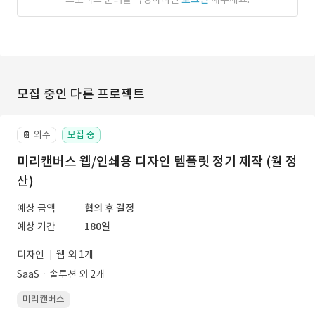
모집 중인 다른 프로젝트
외주
모집 중
📔
미리캔버스 웹/인쇄용 디자인 템플릿 정기 제작 (월 정
산)
예상 금액
협의 후 결정
예상 기간
180일
디자인
웹 외 1개
SaaSㆍ솔루션 외 2개
미리캔버스