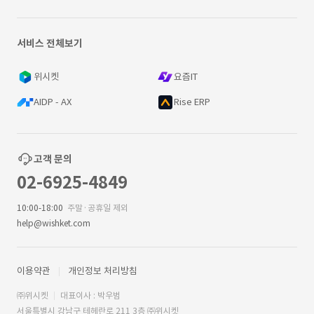
서비스 전체보기
위시켓
요즘IT
AIDP - AX
Rise ERP
고객 문의
02-6925-4849
10:00-18:00
주말·공휴일 제외
help@wishket.com
이용약관
개인정보 처리방침
㈜위시켓
대표이사 : 박우범
서울특별시 강남구 테헤란로 211 3층 ㈜위시켓