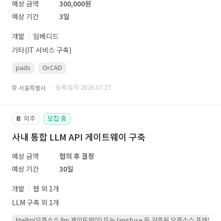
예상 금액
300,000원
예상 기간
3일
개발
임베디드
기타(IT 서비스 구축)
pads
OrCAD
· 등록일자 2026.07.27.
서울특별시
외주
모집 중
📔
사내 통합 LLM API 게이트웨이 구축
예상 금액
협의 후 결정
예상 기간
30일
개발
웹 외 1개
LLM 구축 외 1개
litellm(오픈소스 llm 게이트웨이) 또는 langfuse 등 검증된 오픈소스 프