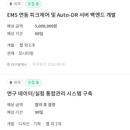
외주
모집 중
📔
EMS 연동 피크제어 및 Auto-DR 서버 백엔드 개발
예상 금액
5,000,000원
예상 기간
60일
개발
웹 외 1개
관제ㆍ모니터링
· 등록일자 2026.08.06.
대구광역시
외주
모집 중
📔
연구 데이터/실험 통합관리 시스템 구축
예상 금액
협의 후 결정
예상 기간
90일
개발 · 디자인 · 기획
웹 외 1개