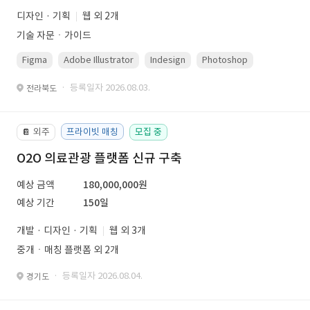
디자인 · 기획
웹 외 2개
기술 자문ㆍ가이드
Figma
Adobe Illustrator
Indesign
Photoshop
· 등록일자 2026.08.03.
전라북도
외주
프라이빗 매칭
모집 중
📔
O2O 의료관광 플랫폼 신규 구축
예상 금액
180,000,000원
예상 기간
150일
개발 · 디자인 · 기획
웹 외 3개
중개ㆍ매칭 플랫폼 외 2개
· 등록일자 2026.08.04.
경기도