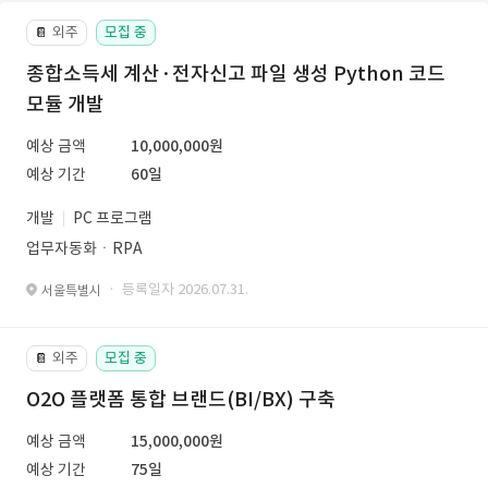
외주
모집 중
📔
종합소득세 계산·전자신고 파일 생성 Python 코드
모듈 개발
예상 금액
10,000,000원
예상 기간
60일
개발
PC 프로그램
업무자동화ㆍRPA
· 등록일자 2026.07.31.
서울특별시
외주
모집 중
📔
O2O 플랫폼 통합 브랜드(BI/BX) 구축
예상 금액
15,000,000원
예상 기간
75일