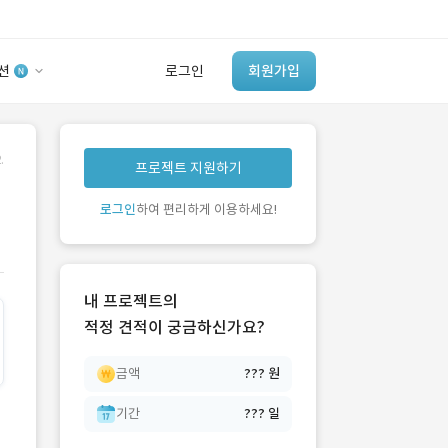
션
로그인
회원가입
유사사례 검색 AI
.
프로젝트 지원하기
‘이런 거’ 만들어본
개발 회사 있어?
로그인
하여 편리하게 이용하세요!
바로가기
내 프로젝트의
적정 견적이 궁금하신가요?
금액
??? 원
기간
??? 일