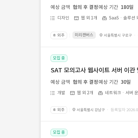
예상 금액
협의 후 결정
예상 기간
180일
디자인
웹 외 1개
SaaSㆍ솔루션 
미리캔버스
외주
·
서울특별시 구로구
📔
모집 중
SAT 모의고사 웹사이트 서버 이관 
예상 금액
협의 후 결정
예상 기간
30일
개발
웹 외 2개
네트워크ㆍ서버 운
외주
· 등록일자 2026.07
서울특별시 강남구
📔
모집 중