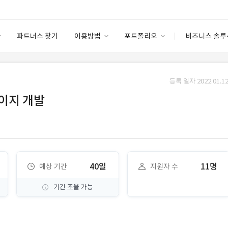
파트너스 찾기
이용방법
포트폴리오
비즈니스 솔루
이용방법
포트폴리오
엔터프라이즈
I
파트너 등급
이용후기
등록 일자 2022.01.12
안심 코드 케어
이용요금
솔루션 마켓
이지 개발
고객센터
스토어
40일
11명
예상 기간
지원자 수
기간 조율 가능