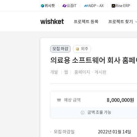
위시켓
요즘IT
AIDP - AX
Rise ERP
프로젝트 등록
프로젝트 찾기
프로젝트 찾기
모집 마감
외주
유사사례 검색 A
의료용 소프트웨어 회사 홈페
개발
웹
홈페이지ㆍ게시판
8,000,000원
예상 금액
금액 조율 가능
모집 마감일
2022년 01월 14일