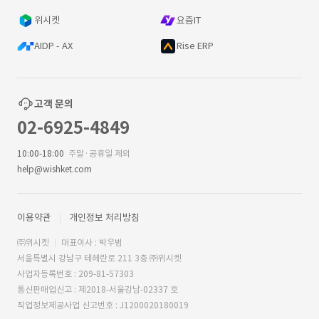
위시켓
요즘IT
AIDP - AX
Rise ERP
고객 문의
02-6925-4849
10:00-18:00
주말·공휴일 제외
help@wishket.com
이용약관
개인정보 처리방침
㈜위시켓
대표이사 : 박우범
서울특별시 강남구 테헤란로 211 3층 ㈜위시켓
사업자등록번호 : 209-81-57303
통신판매업신고 : 제2018-서울강남-02337 호
직업정보제공사업 신고번호 : J1200020180019