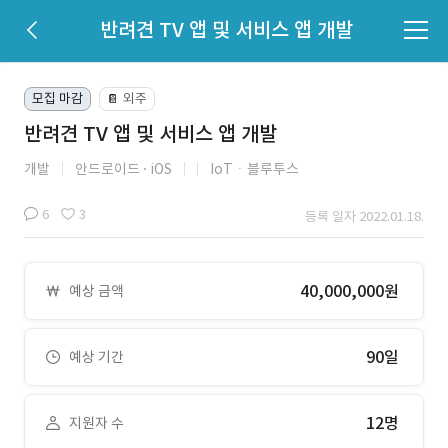
반려견 TV 앱 및 서비스 앱 개발
모집 마감
외주
📔
반려견 TV 앱 및 서비스 앱 개발
개발
안드로이드
iOS
IoTㆍ블루투스
6
3
등록 일자 2022.01.18.
40,000,000원
예상 금액
90일
예상 기간
12명
지원자 수