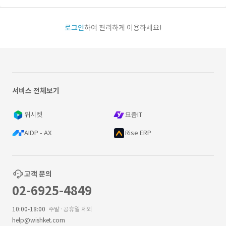
로그인
하여 편리하게 이용하세요!
서비스 전체보기
위시켓
요즘IT
AIDP - AX
Rise ERP
고객 문의
02-6925-4849
10:00-18:00
주말·공휴일 제외
help@wishket.com