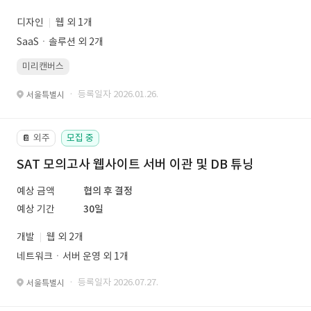
디자인
웹 외 1개
SaaSㆍ솔루션 외 2개
미리캔버스
· 등록일자 2026.01.26.
서울특별시
외주
모집 중
📔
SAT 모의고사 웹사이트 서버 이관 및 DB 튜닝
예상 금액
협의 후 결정
예상 기간
30일
개발
웹 외 2개
네트워크ㆍ서버 운영 외 1개
· 등록일자 2026.07.27.
서울특별시