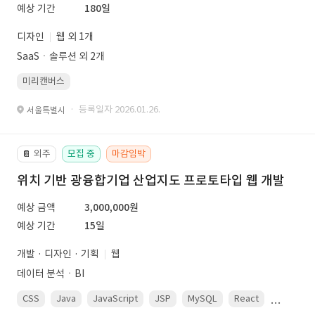
예상 기간
180일
디자인
웹 외 1개
SaaSㆍ솔루션 외 2개
미리캔버스
· 등록일자 2026.01.26.
서울특별시
외주
모집 중
마감임박
📔
위치 기반 광융합기업 산업지도 프로토타입 웹 개발
예상 금액
3,000,000원
예상 기간
15일
개발 · 디자인 · 기획
웹
데이터 분석ㆍBI
CSS
Java
JavaScript
JSP
MySQL
React
Spring