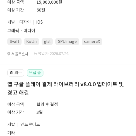
예상 금액
15,000,000원
예상 기간
60일
개발 · 디자인
iOS
그래픽ㆍ미디어
Swift
Kotlin
glsl
GPUImage
cameraX
avfoundation
· 등록일자 2026.07.24.
서울특별시
외주
모집 중
📔
앱 구글 플레이 결제 라이브러리 v8.0.0 업데이트 및
경고 해결
예상 금액
협의 후 결정
예상 기간
3일
개발
안드로이드
기타