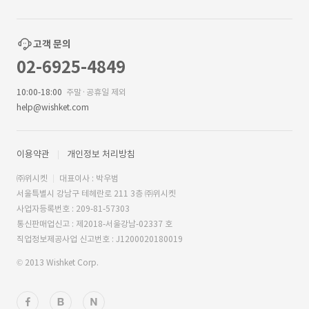
고객 문의
02-6925-4849
10:00-18:00
주말·공휴일 제외
help@wishket.com
이용약관
개인정보 처리방침
㈜위시켓
대표이사 : 박우범
서울특별시 강남구 테헤란로 211 3층 ㈜위시켓
사업자등록번호 : 209-81-57303
통신판매업신고 : 제2018-서울강남-02337 호
직업정보제공사업 신고번호 : J1200020180019
© 2013 Wishket Corp.