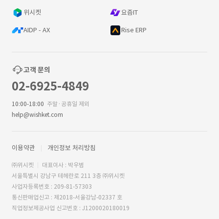
위시켓
요즘IT
AIDP - AX
Rise ERP
고객 문의
02-6925-4849
10:00-18:00
주말·공휴일 제외
help@wishket.com
이용약관
개인정보 처리방침
㈜위시켓
대표이사 : 박우범
서울특별시 강남구 테헤란로 211 3층 ㈜위시켓
사업자등록번호 : 209-81-57303
통신판매업신고 : 제2018-서울강남-02337 호
직업정보제공사업 신고번호 : J1200020180019