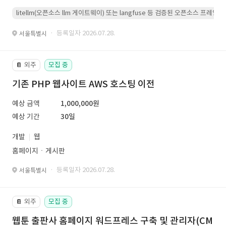
litellm(오픈소스 llm 게이트웨이) 또는 langfuse 등 검증된 오픈소스 프
· 등록일자 2026.07.28.
서울특별시
외주
모집 중
📔
기존 PHP 웹사이트 AWS 호스팅 이전
예상 금액
1,000,000원
예상 기간
30일
개발
웹
홈페이지ㆍ게시판
· 등록일자 2026.07.28.
서울특별시
외주
모집 중
📔
웹툰 출판사 홈페이지 워드프레스 구축 및 관리자(CM