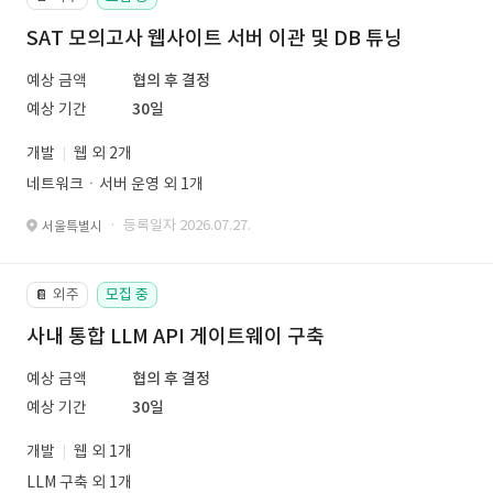
SAT 모의고사 웹사이트 서버 이관 및 DB 튜닝
예상 금액
협의 후 결정
예상 기간
30일
개발
웹 외 2개
네트워크ㆍ서버 운영 외 1개
· 등록일자 2026.07.27.
서울특별시
외주
모집 중
📔
사내 통합 LLM API 게이트웨이 구축
예상 금액
협의 후 결정
예상 기간
30일
개발
웹 외 1개
LLM 구축 외 1개