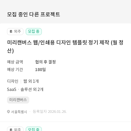
모집 중인 다른 프로젝트
외주
모집 중
📔
미리캔버스 웹/인쇄용 디자인 템플릿 정기 제작 (월 정
산)
예상 금액
협의 후 결정
예상 기간
180일
디자인
웹 외 1개
SaaSㆍ솔루션 외 2개
미리캔버스
· 등록일자 2026.01.26.
서울특별시
외주
모집 중
📔