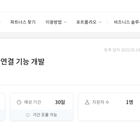
파트너스 찾기
이용방법
포트폴리오
비즈니스 솔루
이용방법
포트폴리오
엔터프라이즈
I
파트너 등급
이용후기
등록 일자 2022.01.18
안심 코드 케어
이용요금
솔루션 마켓
el 연결 기능 개발
고객센터
스토어
30일
1명
예상 기간
지원자 수
기간 조율 가능