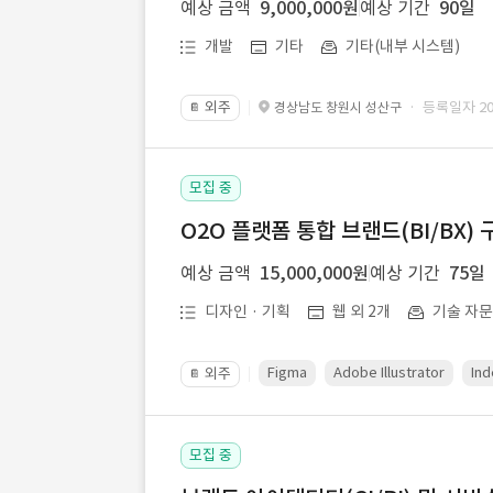
예상 금액
9,000,000원
예상 기간
90일
개발
기타
기타(내부 시스템)
외주
· 등록일자 202
경상남도 창원시 성산구
📔
모집 중
O2O 플랫폼 통합 브랜드(BI/BX) 
예상 금액
15,000,000원
예상 기간
75일
디자인 · 기획
웹 외 2개
기술 자
Figma
Adobe Illustrator
Ind
외주
📔
모집 중