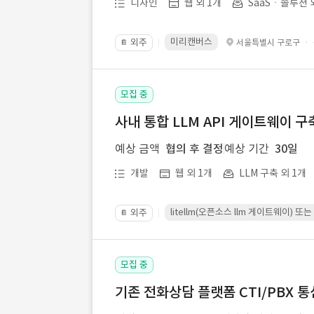
디자인
웹 외 1개
SaaSㆍ솔루션 
미리캔버스
외주
·
서울특별시 구로구
📔
모집 중
사내 통합 LLM API 게이트웨이 구
예상 금액
협의 후 결정
예상 기간
30일
개발
웹 외 1개
LLM 구축 외 1개
litellm(오픈소스 llm 게이트웨이)
외주
📔
모집 중
기존 전화상담 플랫폼 CTI/PBX 