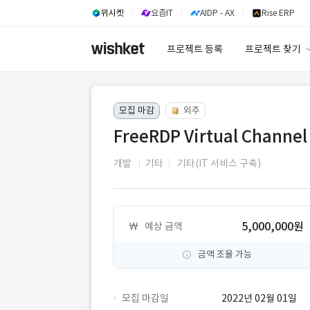
위시켓
요즘IT
AIDP - AX
Rise ERP
프로젝트 등록
프로젝트 찾기
프로젝트 찾기
모집 마감
외주
유사사례 검색 A
FreeRDP Virtual Chann
개발
기타
기타(IT 서비스 구축)
5,000,000원
예상 금액
금액 조율 가능
모집 마감일
2022년 02월 01일