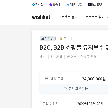
위시켓
요즘IT
AIDP - AX
Rise ERP
프로젝트 등록
프로젝트 찾기
프로젝트 찾기
모집 마감
외주
유사사례 검색 A
B2C, B2B 쇼핑몰 유지보수 
개발
웹
기타
커머스ㆍ쇼핑몰 운영
24,000,000원
예상 금액
금액 조율 가능
모집 마감일
2022년 01월 28일