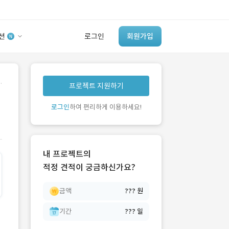
션
로그인
회원가입
유사사례 검색 AI
.
프로젝트 지원하기
‘이런 거’ 만들어본
개발 회사 있어?
로그인
하여 편리하게 이용하세요!
바로가기
내 프로젝트의
적정 견적이 궁금하신가요?
금액
??? 원
기간
??? 일