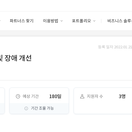
파트너스 찾기
이용방법
포트폴리오
비즈니스 솔루
이용방법
포트폴리오
엔터프라이즈
I
파트너 등급
이용후기
등록 일자 2022.01.21
안심 코드 케어
이용요금
솔루션 마켓
및 장애 개선
고객센터
스토어
180일
3명
예상 기간
지원자 수
기간 조율 가능