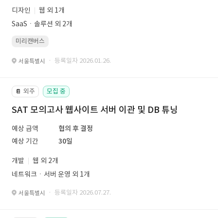
디자인
웹 외 1개
SaaSㆍ솔루션 외 2개
미리캔버스
· 등록일자 2026.01.26.
서울특별시
외주
모집 중
📔
SAT 모의고사 웹사이트 서버 이관 및 DB 튜닝
예상 금액
협의 후 결정
예상 기간
30일
개발
웹 외 2개
네트워크ㆍ서버 운영 외 1개
· 등록일자 2026.07.27.
서울특별시