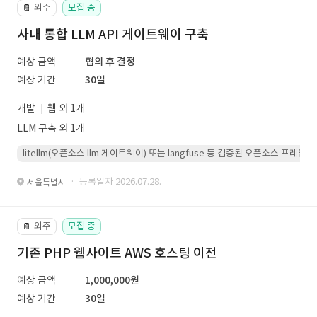
외주
모집 중
📔
사내 통합 LLM API 게이트웨이 구축
예상 금액
협의 후 결정
예상 기간
30일
개발
웹 외 1개
LLM 구축 외 1개
litellm(오픈소스 llm 게이트웨이) 또는 langfuse 등 검증된 오픈소스 프
· 등록일자 2026.07.28.
서울특별시
외주
모집 중
📔
기존 PHP 웹사이트 AWS 호스팅 이전
예상 금액
1,000,000원
예상 기간
30일