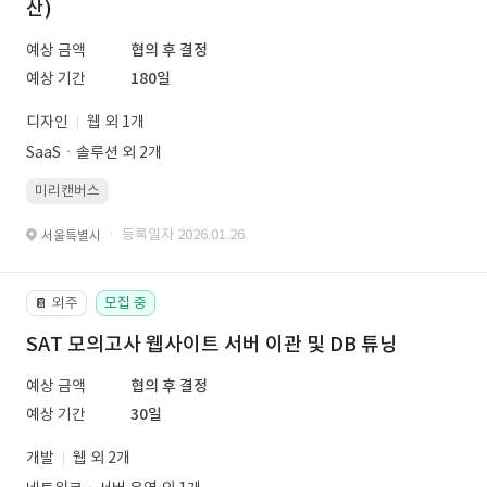
산)
예상 금액
협의 후 결정
예상 기간
180일
디자인
웹 외 1개
SaaSㆍ솔루션 외 2개
미리캔버스
· 등록일자 2026.01.26.
서울특별시
외주
모집 중
📔
SAT 모의고사 웹사이트 서버 이관 및 DB 튜닝
예상 금액
협의 후 결정
예상 기간
30일
개발
웹 외 2개