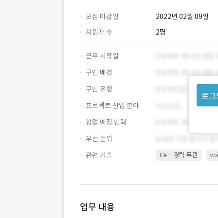
모집 마감일
2022년 02월 09일
지원자 수
2명
근무 시작일
구인 배경
구인 유형
로그
프로젝트 산업 분야
협업 예정 인력
우선 순위
관련 기술
C# · 경력 무관
vo
업무 내용