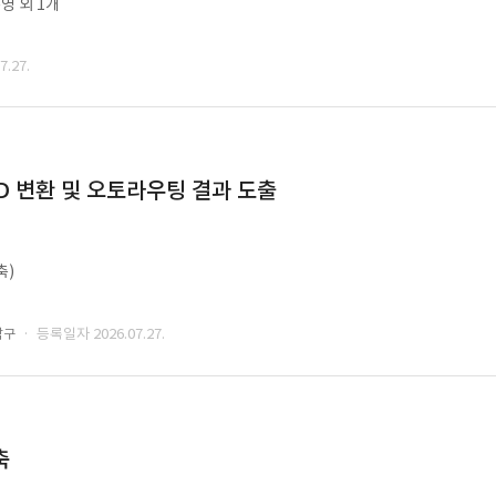
영 외 1개
.27.
CAD 변환 및 오토라우팅 결과 도출
축)
· 등록일자 2026.07.27.
남구
축