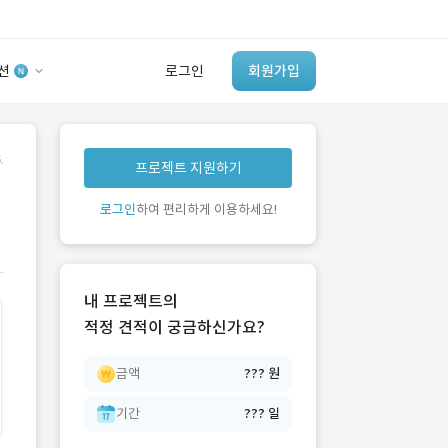
션
로그인
회원가입
유사사례 검색 AI
.
프로젝트 지원하기
‘이런 거’ 만들어본
개발 회사 있어?
로그인
하여 편리하게 이용하세요!
바로가기
내 프로젝트의
적정 견적이 궁금하신가요?
금액
??? 원
기간
??? 일