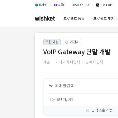
위시켓
요즘IT
AIDP - AX
Rise ERP
프로젝트 등록
프로젝트 찾기
프로젝트 찾기
모집 마감
기간제
유사사례 검색 A
VoIP Gateway 단말 개발
개발
카테고리 미입력
분야 미입력
최대 월 금액
10~15년 차, 2명
금액 조율 가능