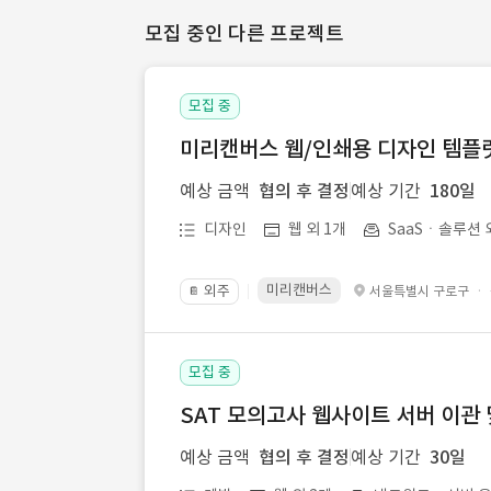
모집 중인 다른 프로젝트
모집 중
미리캔버스 웹/인쇄용 디자인 템플릿 
예상 금액
협의 후 결정
예상 기간
180일
디자인
웹 외 1개
SaaSㆍ솔루션 
미리캔버스
외주
·
서울특별시 구로구
📔
모집 중
SAT 모의고사 웹사이트 서버 이관 
예상 금액
협의 후 결정
예상 기간
30일