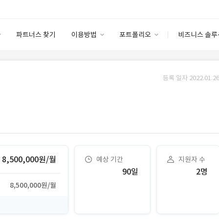
파트너스 찾기
이용방법
포트폴리오
비즈니스 솔루
이용방법
포트폴리오
엔터프라이즈
I
파트너 등급
이용후기
등록 일자 2022.01.26
안심 코드 케어
이용요금
솔루션 마켓
고객센터
스토어
8,500,000원/월
예상 기간
지원자 수
90일
2명
8,500,000원/월