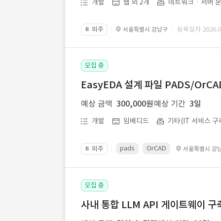
개발
웹 외 2개
네트워크ㆍ서버 운
외주
· 등록일자 2026.07
서울특별시 강남구
📔
모집 중
EasyEDA 설계 파일 PADS/Or
예상 금액
300,000원
예상 기간
3일
개발
임베디드
기타(IT 서비스 구
pads
OrCAD
외주
서울특별시 강
📔
모집 중
사내 통합 LLM API 게이트웨이 구