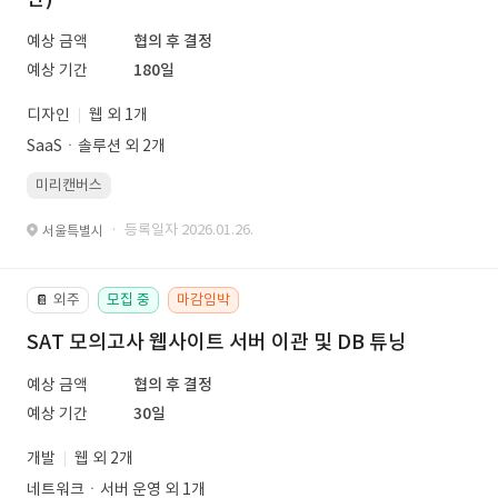
예상 금액
협의 후 결정
예상 기간
180일
디자인
웹 외 1개
SaaSㆍ솔루션 외 2개
미리캔버스
· 등록일자 2026.01.26.
서울특별시
외주
모집 중
마감임박
📔
SAT 모의고사 웹사이트 서버 이관 및 DB 튜닝
예상 금액
협의 후 결정
예상 기간
30일
개발
웹 외 2개
네트워크ㆍ서버 운영 외 1개