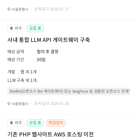
· 등록일자 2026.07.27.
서울특별시
외주
모집 중
📔
사내 통합 LLM API 게이트웨이 구축
예상 금액
협의 후 결정
예상 기간
30일
개발
웹 외 1개
LLM 구축 외 1개
litellm(오픈소스 llm 게이트웨이) 또는 langfuse 등 검증된 오픈소스 프
· 등록일자 2026.07.28.
서울특별시
외주
모집 중
마감임박
📔
기존 PHP 웹사이트 AWS 호스팅 이전