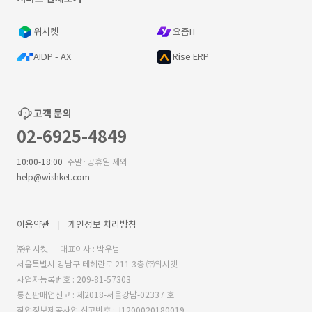
위시켓
요즘IT
AIDP - AX
Rise ERP
고객 문의
02-6925-4849
10:00-18:00
주말·공휴일 제외
help@wishket.com
이용약관
개인정보 처리방침
㈜위시켓
대표이사 : 박우범
서울특별시 강남구 테헤란로 211 3층 ㈜위시켓
사업자등록번호 : 209-81-57303
통신판매업신고 : 제2018-서울강남-02337 호
직업정보제공사업 신고번호 : J1200020180019