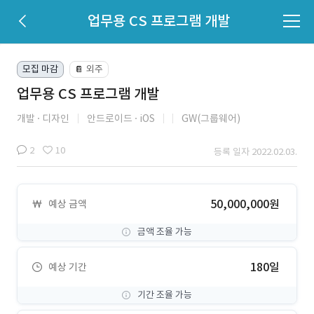
업무용 CS 프로그램 개발
모집 마감
외주
📔
업무용 CS 프로그램 개발
개발
디자인
안드로이드
iOS
GW(그룹웨어)
2
10
등록 일자 2022.02.03.
50,000,000원
예상 금액
금액 조율 가능
180일
예상 기간
기간 조율 가능