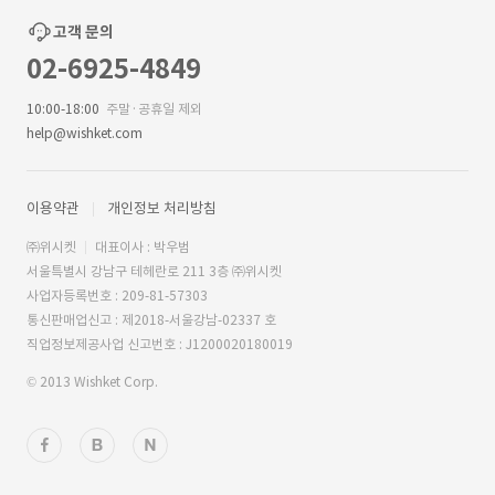
고객 문의
02-6925-4849
10:00-18:00
주말·공휴일 제외
help@wishket.com
이용약관
개인정보 처리방침
㈜위시켓
대표이사 : 박우범
서울특별시 강남구 테헤란로 211 3층 ㈜위시켓
사업자등록번호 : 209-81-57303
통신판매업신고 : 제2018-서울강남-02337 호
직업정보제공사업 신고번호 : J1200020180019
© 2013 Wishket Corp.