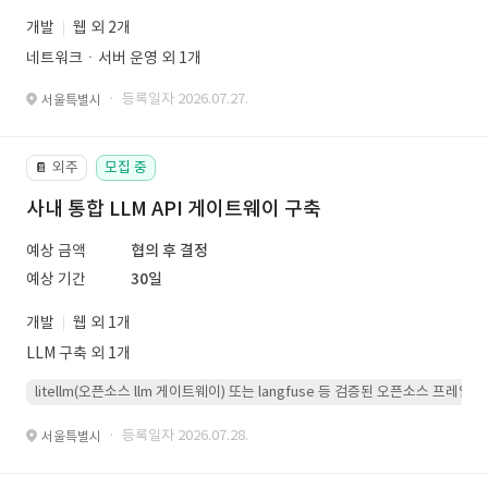
개발
웹 외 2개
네트워크ㆍ서버 운영 외 1개
· 등록일자 2026.07.27.
서울특별시
외주
모집 중
📔
사내 통합 LLM API 게이트웨이 구축
예상 금액
협의 후 결정
예상 기간
30일
개발
웹 외 1개
LLM 구축 외 1개
litellm(오픈소스 llm 게이트웨이) 또는 langfuse 등 검증된 오픈소스 프
· 등록일자 2026.07.28.
서울특별시