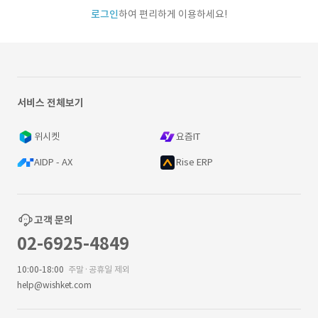
로그인
하여 편리하게 이용하세요!
서비스 전체보기
위시켓
요즘IT
AIDP - AX
Rise ERP
고객 문의
02-6925-4849
10:00-18:00
주말·공휴일 제외
help@wishket.com