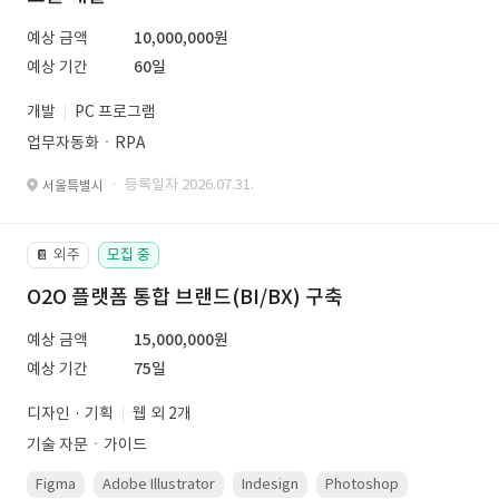
예상 금액
10,000,000원
예상 기간
60일
개발
PC 프로그램
업무자동화ㆍRPA
· 등록일자 2026.07.31.
서울특별시
외주
모집 중
📔
O2O 플랫폼 통합 브랜드(BI/BX) 구축
예상 금액
15,000,000원
예상 기간
75일
디자인 · 기획
웹 외 2개
기술 자문ㆍ가이드
Figma
Adobe Illustrator
Indesign
Photoshop