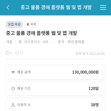
중고 물품 경매 플랫폼 웹 및 앱 개발
모집 마감
외주
📔
중고 물품 경매 플랫폼 웹 및 앱 개발
개발
웹
안드로이드
iOS
중개ㆍ매칭 플랫폼
5
17
등록 일자 2022.02.09.
130,000,000원
예상 금액
120일
예상 기간
38명
지원자 수