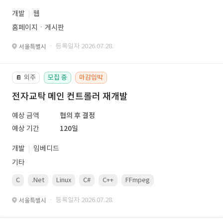
개발
웹
홈페이지ㆍ게시판
· 등록일자 2026.07.28.
서울특별시
외주
모집 중
마감임박
📔
전자교탁 메인 컨트롤러 재개발
예상 금액
협의 후 결정
예상 기간
120일
개발
임베디드
기타
C
.Net
Linux
C#
C++
FFmpeg
VisualStudio
OrC
· 등록일자 2026.07.28.
서울특별시