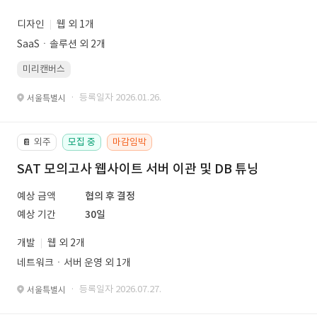
디자인
웹 외 1개
SaaSㆍ솔루션 외 2개
미리캔버스
· 등록일자 2026.01.26.
서울특별시
외주
모집 중
마감임박
📔
SAT 모의고사 웹사이트 서버 이관 및 DB 튜닝
예상 금액
협의 후 결정
예상 기간
30일
개발
웹 외 2개
네트워크ㆍ서버 운영 외 1개
· 등록일자 2026.07.27.
서울특별시