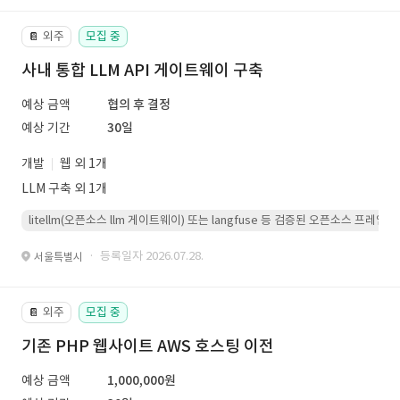
외주
모집 중
📔
사내 통합 LLM API 게이트웨이 구축
예상 금액
협의 후 결정
예상 기간
30일
개발
웹 외 1개
LLM 구축 외 1개
litellm(오픈소스 llm 게이트웨이) 또는 langfuse 등 검증된 오픈소스 프
· 등록일자 2026.07.28.
서울특별시
외주
모집 중
📔
기존 PHP 웹사이트 AWS 호스팅 이전
예상 금액
1,000,000원