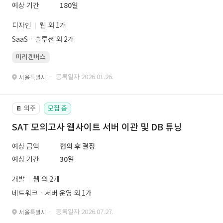
예상 기간
180일
디자인
웹 외 1개
SaaSㆍ솔루션 외 2개
미리캔버스
· 등록일자 2026.01.26.
서울특별시
외주
모집 중
📔
SAT 모의고사 웹사이트 서버 이관 및 DB 튜닝
예상 금액
협의 후 결정
예상 기간
30일
개발
웹 외 2개
네트워크ㆍ서버 운영 외 1개
· 등록일자 2026.07.27.
서울특별시