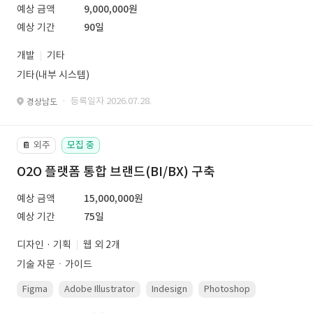
예상 금액
9,000,000원
예상 기간
90일
개발
기타
기타(내부 시스템)
· 등록일자 2026.07.28.
경상남도
외주
모집 중
📔
O2O 플랫폼 통합 브랜드(BI/BX) 구축
예상 금액
15,000,000원
예상 기간
75일
디자인 · 기획
웹 외 2개
기술 자문ㆍ가이드
Figma
Adobe Illustrator
Indesign
Photoshop