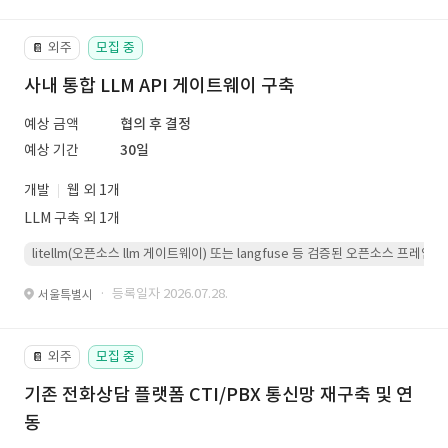
외주
모집 중
📔
사내 통합 LLM API 게이트웨이 구축
예상 금액
협의 후 결정
예상 기간
30일
개발
웹 외 1개
LLM 구축 외 1개
litellm(오픈소스 llm 게이트웨이) 또는 langfuse 등 검증된 오픈소스 프
· 등록일자 2026.07.28.
서울특별시
외주
모집 중
📔
기존 전화상담 플랫폼 CTI/PBX 통신망 재구축 및 연
동