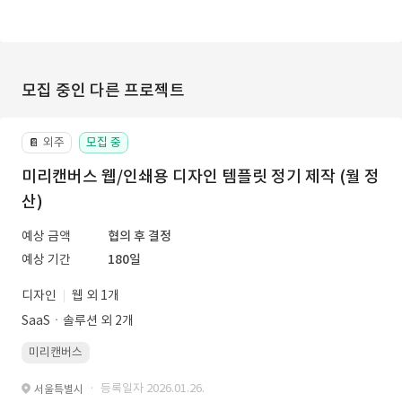
모집 중인 다른 프로젝트
외주
모집 중
📔
미리캔버스 웹/인쇄용 디자인 템플릿 정기 제작 (월 정
산)
예상 금액
협의 후 결정
예상 기간
180일
디자인
웹 외 1개
SaaSㆍ솔루션 외 2개
미리캔버스
· 등록일자 2026.01.26.
서울특별시