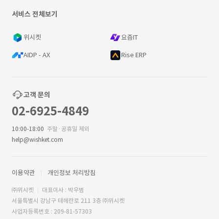
서비스 전체보기
위시켓
요즘IT
AIDP - AX
Rise ERP
고객 문의
02-6925-4849
10:00-18:00
주말·공휴일 제외
help@wishket.com
이용약관
개인정보 처리방침
㈜위시켓
대표이사 : 박우범
서울특별시 강남구 테헤란로 211 3층 ㈜위시켓
사업자등록번호 : 209-81-57303