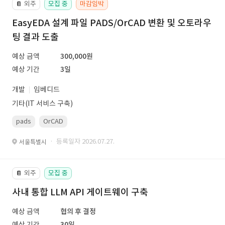
외주
모집 중
마감임박
📔
EasyEDA 설계 파일 PADS/OrCAD 변환 및 오토라우
팅 결과 도출
예상 금액
300,000원
예상 기간
3일
개발
임베디드
기타(IT 서비스 구축)
pads
OrCAD
· 등록일자 2026.07.27.
서울특별시
외주
모집 중
📔
사내 통합 LLM API 게이트웨이 구축
예상 금액
협의 후 결정
예상 기간
30일