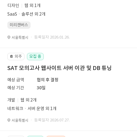
디자인
웹 외 1개
SaaSㆍ솔루션 외 2개
미리캔버스
· 등록일자 2026.01.26.
서울특별시
외주
모집 중
📔
SAT 모의고사 웹사이트 서버 이관 및 DB 튜닝
예상 금액
협의 후 결정
예상 기간
30일
개발
웹 외 2개
네트워크ㆍ서버 운영 외 1개
· 등록일자 2026.07.27.
서울특별시