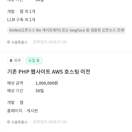
개발
웹 외 1개
LLM 구축 외 1개
litellm(오픈소스 llm 게이트웨이) 또는 langfuse 등 검증된 오픈소스 프
· 등록일자 2026.07.28.
서울특별시
외주
모집 중
📔
기존 PHP 웹사이트 AWS 호스팅 이전
예상 금액
1,000,000원
예상 기간
30일
개발
웹
홈페이지ㆍ게시판
· 등록일자 2026.07.28.
서울특별시