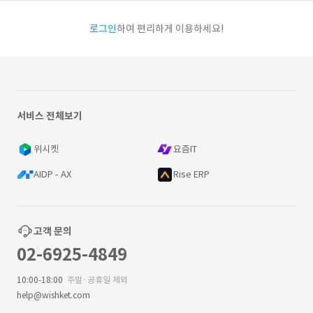
로그인
하여 편리하게 이용하세요!
서비스 전체보기
위시켓
요즘IT
AIDP - AX
Rise ERP
고객 문의
02-6925-4849
10:00-18:00
주말·공휴일 제외
help@wishket.com