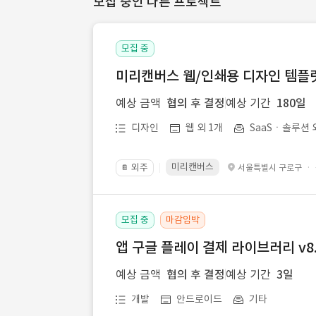
모집 중인 다른 프로젝트
모집 중
미리캔버스 웹/인쇄용 디자인 템플릿 
예상 금액
협의 후 결정
예상 기간
180일
디자인
웹 외 1개
SaaSㆍ솔루션 
미리캔버스
외주
·
서울특별시 구로구
📔
모집 중
마감임박
앱 구글 플레이 결제 라이브러리 v8.
예상 금액
협의 후 결정
예상 기간
3일
개발
안드로이드
기타