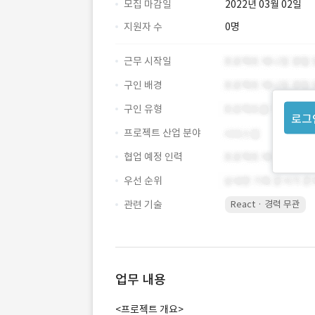
모집 마감일
2022년 03월 02일
지원자 수
0명
근무 시작일
구인 배경
구인 유형
로그
프로젝트 산업 분야
협업 예정 인력
우선 순위
관련 기술
React · 경력 무관
업무 내용
<프로젝트 개요>