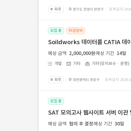
외주
· 등록일자 2026.
경기도 안양시 만안구
📔
모집 중
마감임박
Soildworks 데이터를 CATIA 
예상 금액
2,000,000원
예상 기간
14일
개발
기타
기타(유지보수ㆍ운영)
외주
· 등록일자 2026.07
대전광역시 유성구
📔
모집 중
SAT 모의고사 웹사이트 서버 이관 
예상 금액
협의 후 결정
예상 기간
30일