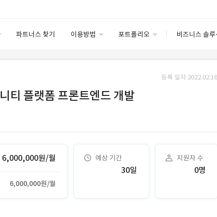
파트너스 찾기
이용방법
포트폴리오
비즈니스 솔루
이용방법
포트폴리오
엔터프라이즈
I
파트너 등급
이용후기
등록 일자 2022.02.16
안심 코드 케어
이용요금
솔루션 마켓
커뮤니티 플랫폼 프론트엔드 개발
고객센터
스토어
6,000,000원/월
예상 기간
지원자 수
30일
0명
6,000,000원/월