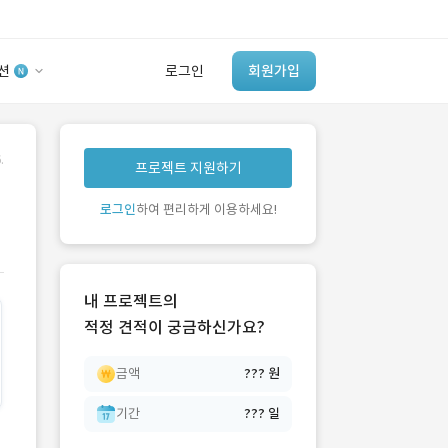
션
로그인
회원가입
유사사례 검색 AI
.
프로젝트 지원하기
‘이런 거’ 만들어본
개발 회사 있어?
로그인
하여 편리하게 이용하세요!
바로가기
내 프로젝트의
적정 견적이 궁금하신가요?
금액
??? 원
기간
??? 일