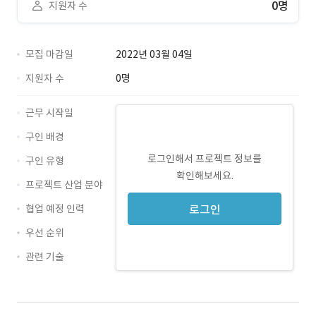
0명
지원자 수
모집 마감일
2022년 03월 04일
지원자 수
0명
근무 시작일
구인 배경
로그인해서 프로젝트 정보를
구인 유형
확인해보세요.
프로젝트 산업 분야
협업 예정 인력
로그인
우선 순위
관련 기술
Java · 경력 무관
Spring · 경력 무관