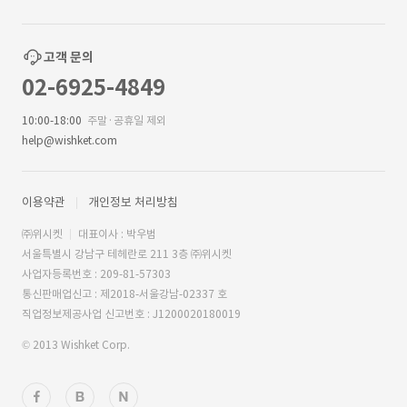
고객 문의
02-6925-4849
10:00-18:00
주말·공휴일 제외
help@wishket.com
이용약관
개인정보 처리방침
㈜위시켓
대표이사 : 박우범
서울특별시 강남구 테헤란로 211 3층 ㈜위시켓
사업자등록번호 : 209-81-57303
통신판매업신고 : 제2018-서울강남-02337 호
직업정보제공사업 신고번호 : J1200020180019
© 2013 Wishket Corp.