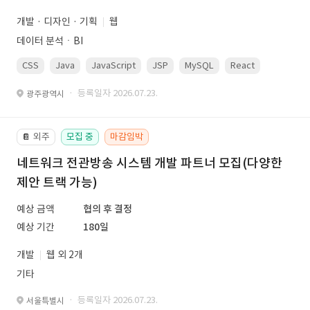
개발 · 디자인 · 기획
웹
데이터 분석ㆍBI
CSS
Java
JavaScript
JSP
MySQL
React
Spring
· 등록일자 2026.07.23.
광주광역시
외주
모집 중
마감임박
📔
네트워크 전관방송 시스템 개발 파트너 모집(다양한
제안 트랙 가능)
예상 금액
협의 후 결정
예상 기간
180일
개발
웹 외 2개
기타
· 등록일자 2026.07.23.
서울특별시